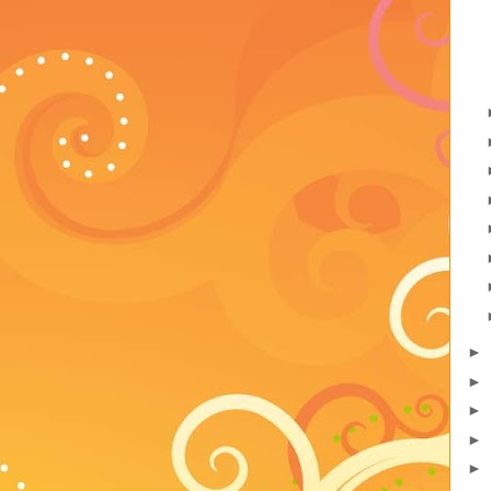
►
►
►
►
►