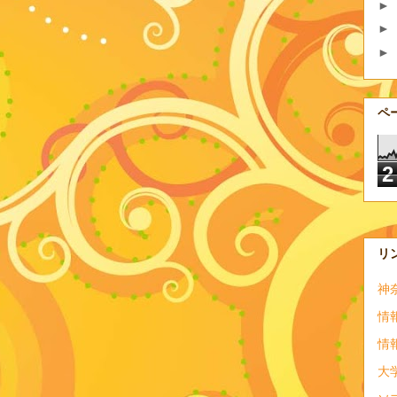
►
►
►
ペ
2
リ
神
情
情
大