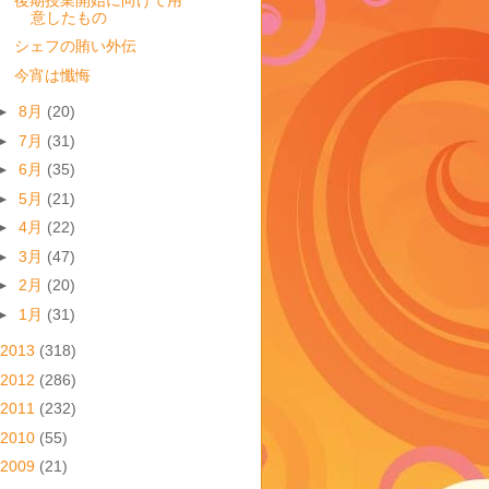
意したもの
シェフの賄い外伝
今宵は懺悔
►
8月
(20)
►
7月
(31)
►
6月
(35)
►
5月
(21)
►
4月
(22)
►
3月
(47)
►
2月
(20)
►
1月
(31)
2013
(318)
2012
(286)
2011
(232)
2010
(55)
2009
(21)