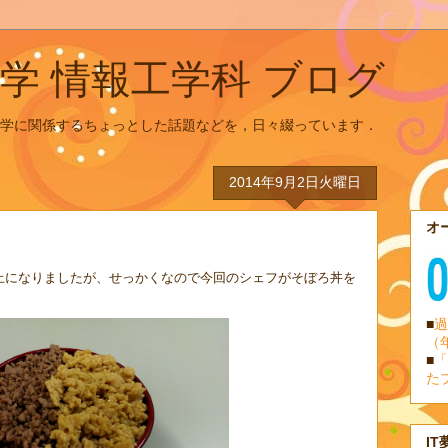
学 情報工学科 ブログ
学に関係するちょっとした話題などを，日々綴っています．
2014年9月2日火曜日
オ
中止になりましたが、せっかくなので今回のシェフがそぼろ丼を
■
過
（
■
「
た
IT