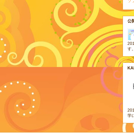
ソ
公開
20
す
K
2
学