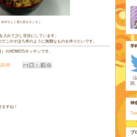
めずらしく見た目もそこそこ
を入れて少し甘目にしています。
なのでこのそぼろ丼のように無難なものを作りたいです。
学科
）のHOMO'Sキッチンです。
19:48
（
回
神奈
けますね！
Tw
ブ