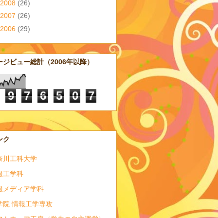
2008
(26)
2007
(26)
2006
(29)
ージビュー総計（2006年以降）
9
7
6
5
0
7
ンク
奈川工科大学
報工学科
報メディア学科
学院 情報工学専攻