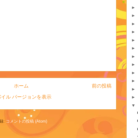
►
►
►
►
►
►
►
►
►
►
ホーム
前の投稿
►
バイル バージョンを表示
►
▼
録:
コメントの投稿 (Atom)