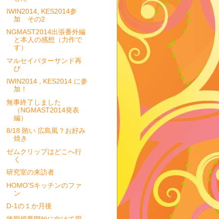
IWIN2014, KES2014参
加 その2
NGMAST2014出張番外編
と本人の感想（力作で
す）
マルセイバターサンド再
び
IWIN2014 , KES2014 に参
加！
無事終了しました
（NGMAST2014発表
編）
8/18 賄い 広島風？お好み
焼き
ゼムクリップはどこへ行
く
研究室の来訪者
HOMO'Sキッチンのファ
ン
D-1の１か月後
後期授業開始に向けて用