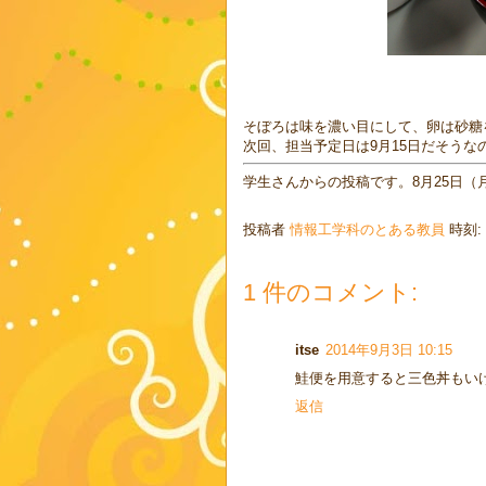
そぼろは味を濃い目にして、卵は砂糖
次回、担当予定日は9月15日だそう
学生さんからの投稿です。8月25日（月
投稿者
情報工学科のとある教員
時刻:
1 件のコメント:
itse
2014年9月3日 10:15
鮭便を用意すると三色丼もい
返信