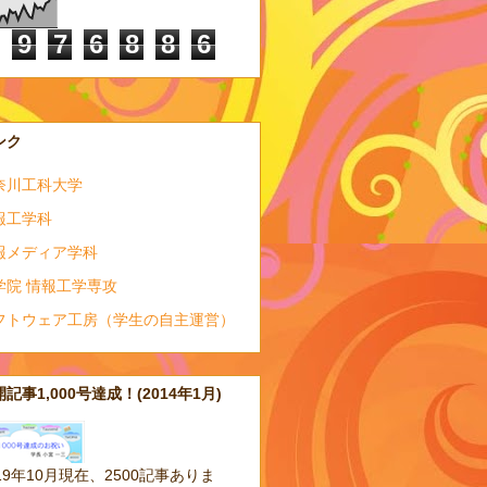
9
7
6
8
8
6
ンク
奈川工科大学
報工学科
報メディア学科
学院 情報工学専攻
フトウェア工房（学生の自主運営）
記事1,000号達成！(2014年1月)
19年10月現在、2500記事ありま