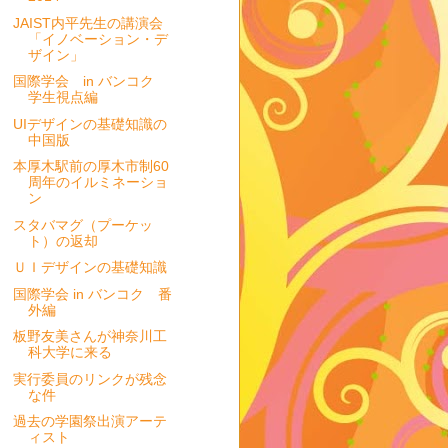
JAIST内平先生の講演会
「イノベーション・デ
ザイン」
国際学会 in バンコク
学生視点編
UIデザインの基礎知識の
中国版
本厚木駅前の厚木市制60
周年のイルミネーショ
ン
スタバマグ（プーケッ
ト）の返却
ＵＩデザインの基礎知識
国際学会 in バンコク 番
外編
板野友美さんが神奈川工
科大学に来る
実行委員のリンクが残念
な件
過去の学園祭出演アーテ
ィスト