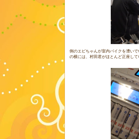
例のエビちゃんが室内バイクを漕いで
の横には、村田君がほとんど正座して