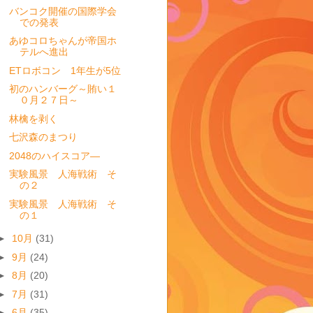
バンコク開催の国際学会
での発表
あゆコロちゃんが帝国ホ
テルへ進出
ETロボコン 1年生が5位
初のハンバーグ～賄い１
０月２７日～
林檎を剥く
七沢森のまつり
2048のハイスコア―
実験風景 人海戦術 そ
の２
実験風景 人海戦術 そ
の１
►
10月
(31)
►
9月
(24)
►
8月
(20)
►
7月
(31)
►
6月
(35)