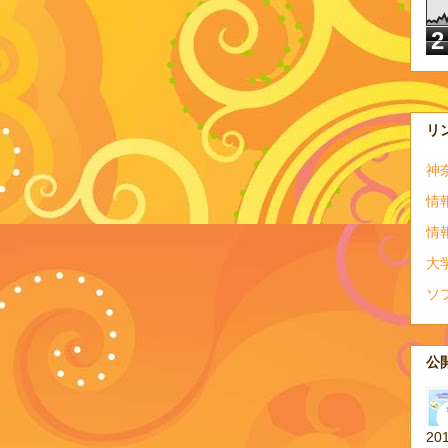
2
リ
神
情
情
大
ソ
公開
20