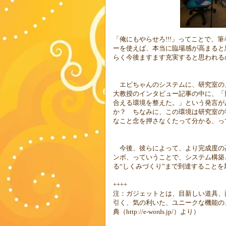
「俺にもやらせろ
!!!
」ってことで、筆
ーを使えば、本当に臨場感が高まると
らく今後ますます充実すると思われる
エビちゃんのシステムに、研究室の
大教授のインタビュー記事の中に、「
合える環境を整えた。」という発言が
か？ ちなみに、この環境は研究室の
なこと念を押さなくたって分かる、っ
今後、彼らによって、より完成度の
ンボ、っていうことで、システム構築
る“しくみづくり”まで到達すること
++++
注：ガジェットとは、目新しい道具、
引く、気の利いた、ユニークな機能の
典（
http://e-words.jp/
）より）