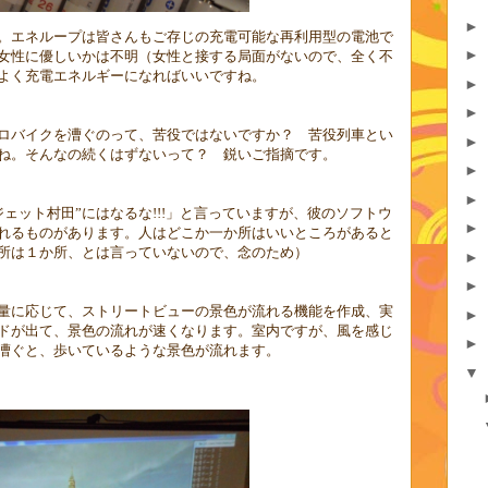
►
。エネループは皆さんもご存じの充電可能な再利用型の電池で
►
女性に優しいかは不明（女性と接する局面がないので、全く不
よく充電エネルギーになればいいですね。
►
►
ロバイクを漕ぐのって、苦役ではないですか？ 苦役列車とい
►
ね。そんなの続くはずないって？ 鋭いご指摘です。
►
►
ジェット村田”にはなるな
!!!
」と言っていますが、彼のソフトウ
►
れるものがあります。人はどこか一か所はいいところがあると
所は１か所、とは言っていないので、念のため）
►
►
量に応じて、ストリートビューの景色が流れる機能を作成、実
►
ドが出て、景色の流れが速くなります。室内ですが、風を感じ
►
漕ぐと、歩いているような景色が流れます。
▼