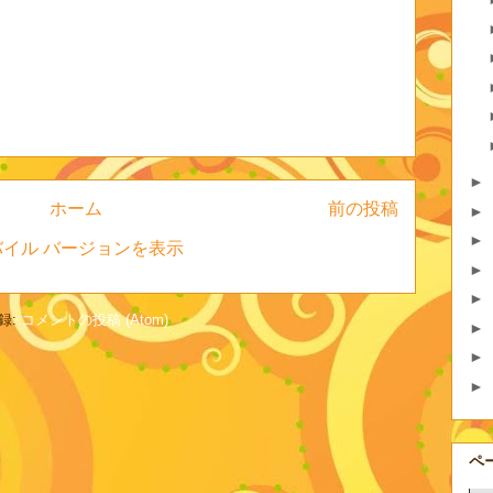
►
ホーム
前の投稿
►
►
バイル バージョンを表示
►
►
録:
コメントの投稿 (Atom)
►
►
►
ペ