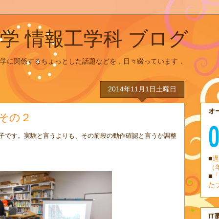
学 情報工学科 ブログ
学に関係するちょっとした話題などを，日々綴っています．
2014年11月1日土曜日
オ
その２
子です。実験と言うよりも、その前段の動作確認と言うか調整
■
過
（
■
「
た
IT