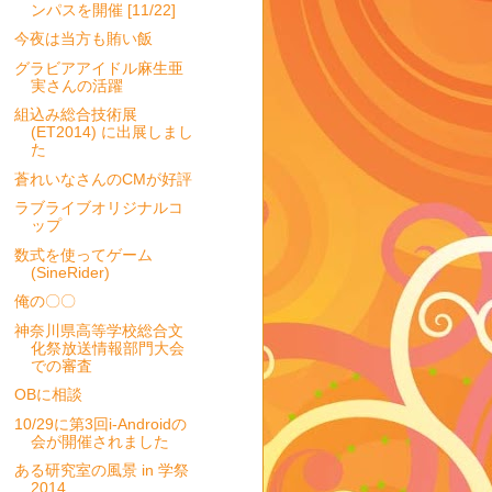
ンパスを開催 [11/22]
今夜は当方も賄い飯
グラビアアイドル麻生亜
実さんの活躍
組込み総合技術展
(ET2014) に出展しまし
た
蒼れいなさんのCMが好評
ラブライブオリジナルコ
ップ
数式を使ってゲーム
(SineRider)
俺の〇〇
神奈川県高等学校総合文
化祭放送情報部門大会
での審査
OBに相談
10/29に第3回i-Androidの
会が開催されました
ある研究室の風景 in 学祭
2014