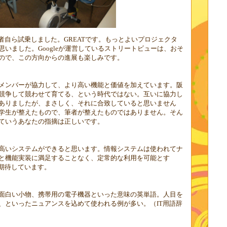
者自ら試乗しました。
GREAT
です。もっとよいプロジェクタ
思いました。
Google
が運営しているストリートビューは、おそ
ので、この方向からの進展も楽しみです。
メンバーが協力して、より高い機能と価値を加えています。阪
競争して競わせて育てる、という時代ではない。互いに協力し
ありましたが、まさしく、それに合致していると思いません
学生が整えたもので、筆者が整えたものではありません。そん
ていうあなたの指摘は正しいです。
高いシステムができると思います。情報システムは使われてナ
と機能実装に満足することなく、定常的な利用を可能とす
を期待しています。
面白い小物、携帯用の電子機器といった意味の英単語。人目を
、といったニュアンスを込めて使われる例が多い。（
IT
用語辞