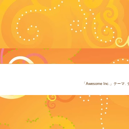
「Awesome Inc.」テー