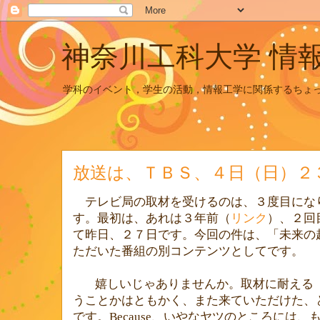
神奈川工科大学 情
学科のイベント，学生の活動，情報工学に関係するちょ
放送は、ＴＢＳ、４日（日）２
テレビ局の取材を受けるのは、３度目にな
す。最初は、あれは３年前（
リンク
）、２回
て昨日、２７日です。今回の件は、「未来の
ただいた番組の別コンテンツとしてです。
嬉しいじゃありませんか。取材に耐える
うことかはともかく、また来ていただけた、
です。
Because
、いやなヤツのところには、