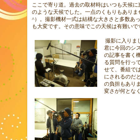
ここで寄り道。過去の取材時はいつも天候に
のような天候でした。一点のくもりもありま
^）。撮影機材一式は結構な大きさと多数あ
も大変です。その意味でこの天候は有難いで
撮影に入りま
君に今回のシ
の記事を書く
る質問を行っ
せて、番組で
にされるのだ
の負担もあり
変さが何とな