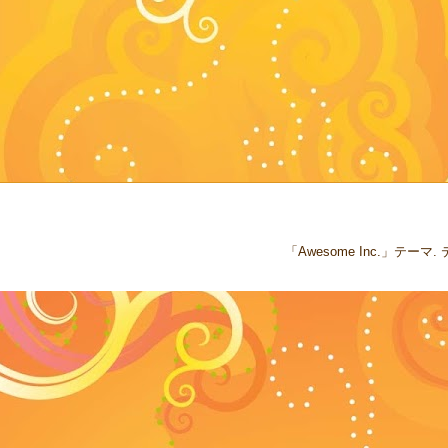
「Awesome Inc.」テー