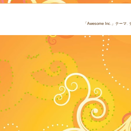
「Awesome Inc.」テー