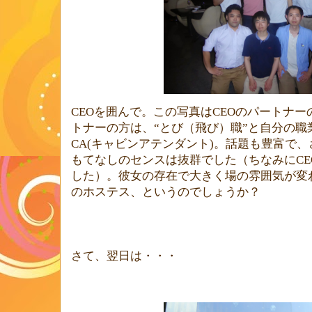
CEO
を囲んで。この写真は
CEO
のパートナー
トナーの方は、“とび（飛び）職”と自分の
CA(
キャビンアテンダント
)
。話題も豊富で、
もてなしのセンスは抜群でした（ちなみに
CE
した）。彼女の存在で大きく場の雰囲気が変
のホステス、というのでしょうか？
さて、翌日は・・・