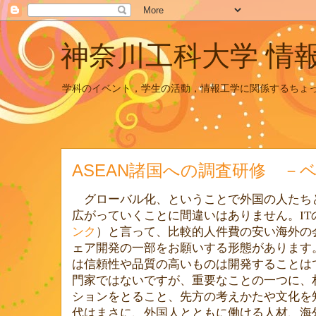
神奈川工科大学 情
学科のイベント，学生の活動，情報工学に関係するちょ
ASEAN諸国への調査研修 －
グローバル化、ということで外国の人たち
広がっていくことに間違いはありません。
IT
ンク
）と言って、比較的人件費の安い海外の
ェア開発の一部をお願いする形態があります
は信頼性や品質の高いものは開発することは
門家ではないですが、重要なことの一つに、
ションをとること、先方の考えかたや文化を
代はまさに、外国人とともに働ける人材、海