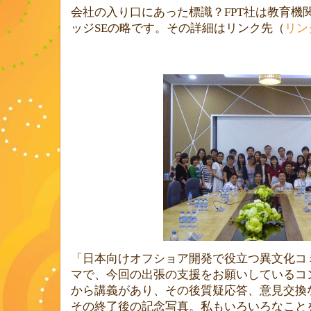
会社の入り口にあった標識？
FPT
社は教育機
ッジ
SE
の略です。その詳細はリンク先（
リン
「日本向けオフショア開発で役立つ異文化コ
マで、今回の出張の支援をお願いしているコ
から講義があり、その後質疑応答、意見交換
その終了後の記念写真。私もいろいろなこと