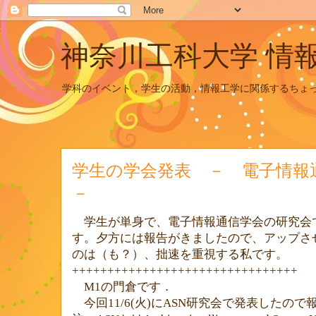
神奈川工科大学 情
学科のイベント，学生の活動，情報工学に関係するちょ
学生の学会発表 － 電子情報
－
学生が単身で、電子情報通信学会の研究会
す。夕方には報告がきましたので、アップさ
のは（も？）、拙速を重視する私です。
++++++++++++++++++++++++++++++++
M1
の門倉です．
今回
11/6(
火
)
に
ASN
研究会で発表したので