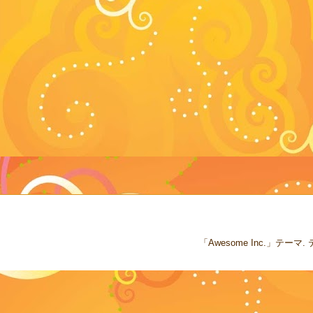
「Awesome Inc.」テー