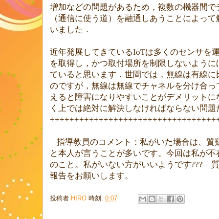
増加などの問題があるため，複数の機器間で
（通信に使う道）を融通しあうことによって
いました．
近年発展してきている
IoT
は多くのセンサを
を取得し，かつ取付場所を制限しないように
ていると思います．世間では，無線は有線に
のですが，無線は無線でチャネルを分け合っ
えると障害になりやすいことがデメリットに
く上では絶対に解決しなければならない問題
++++++++++++++++++++++++++++++++++
指導教員のコメント：私がいた場合は、質
と本人が言うことが多いです。今回は私が不
のこと。私がいない方がいいようです
???
質
報告をお願いします。
投稿者
HIRO
時刻:
0:07