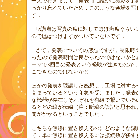
一人で行きまして，発表前に誰かに撮影をお
っかり忘れていたため，このような会場を写
す．
聴講者は写真の席に対してほぼ満席ぐらい
ので嘘はつけますがついていないです．
さて，発表についての感想ですが，制限時
ったので発表時間は良かったのではないかと
ーマで
3
回目の発表という経験が生きたのか
こできたのではないかと．
ほかの発表を聴講した感想は，工場に対する
高まっているという印象を受けました．発表
な機器が存在しそれぞれを有線で繋いでいる
るとどの線が伝線（注：断線の誤記と思われ
間がかかるということでした．
こちらを無線に置き換えるのにどのような課
て，単に無線に置き換えるには接続数が多す