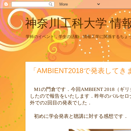
神奈川工科大学 情
学科のイベント，学生の活動，情報工学に関係するちょ
「AMBIENT2018で発表して
M1
の門倉です．今回
AMBIENT 2018
（ギリ
したので報告をいたします．昨年のバルセロ
外での
2
回目の発表でした．
初めに学会発表と聴講に対する感想です．