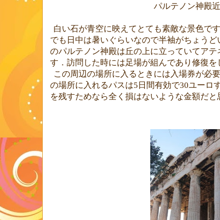
パルテノン神殿
白い石が青空に映えてとても素敵な景色で
でも日中は暑いぐらいなので半袖がちょうど
のパルテノン神殿は丘の上に立っていてアテ
す．訪問した時には足場が組んであり修復を
この周辺の場所に入るときには入場券が必
の場所に入れるパスは
5
日間有効で
30
ユーロ
を残すためなら全く損はないような金額だと