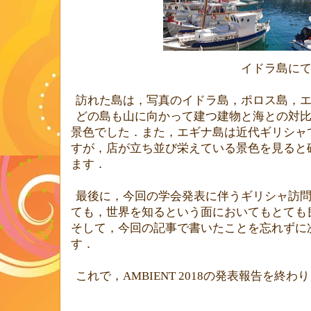
イドラ島に
訪れた島は，写真のイドラ島，ポロス島，
どの島も山に向かって建つ建物と海との対
景色でした．また，エギナ島は近代ギリシャ
すが，店が立ち並び栄えている景色を見ると
ます．
最後に，今回の学会発表に伴うギリシャ訪
ても，世界を知るという面においてもとても
そして，今回の記事で書いたことを忘れずに
す．
これで，
AMBIENT 2018
の発表報告を終わり