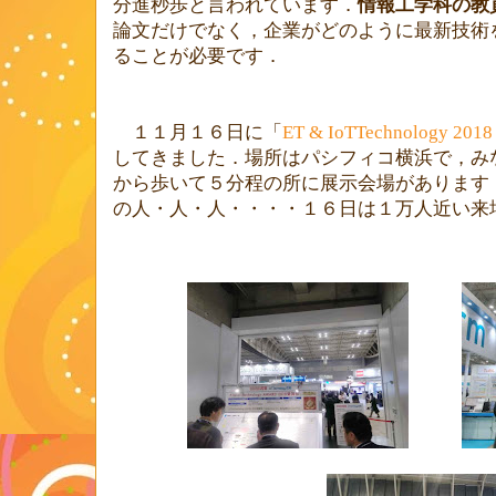
分進秒歩と言われています．
情報工学科の教
論文だけでなく，企業がどのように最新技術
ることが必要です．
１１月１６日に「
ET & IoTTechnology 2018
してきました．場所はパシフィコ横浜で，み
から歩いて５分程の所に展示会場があります
の人・人・人・・・・１６日は１万人近い来