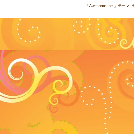
「Awesome Inc.」テー