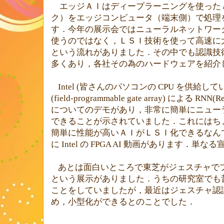
エッジＡＩはディープラーニングを使った
ク）をエッジコンピュータ（端末側）で処理
す．今年の展示会ではニューラルネットワー
使うのではなく，ＬＳＩ技術を使って高速に
という流れがありました．その中でも認識技
多くあり，各社その為のハードウェアを紹介
Intel (
皆さんのパソコンの
CPU
を供給して
(field-programmable gate array)
による
RNN(Rec
についてのデモがあり，非常に簡単にニュー
できることが示されていました．これにはち
簡単に性能が高いＡＩがＬＳＩ化できるな
に Intel の FPGA AI 動画があります．単
あとは面白いところで東芝がジェスチャで
という展示がありました．うちの研究室でも
ことをしていましたが，最近はジェスチャ認
め，小型化ができるとのことでした．