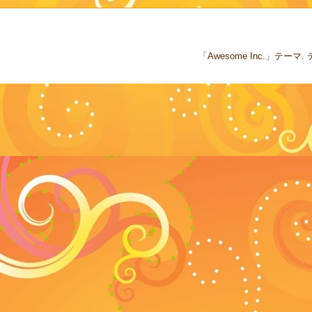
「Awesome Inc.」テー