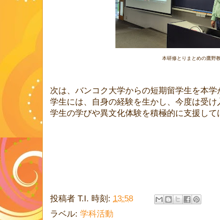
本研修とりまとめの鷹野
次は、バンコク大学からの短期留学生を本学
学生には、自身の経験を生かし、今度は受け
学生の学びや異文化体験を積極的に支援して
投稿者
T.I.
時刻:
13:58
ラベル:
学科活動