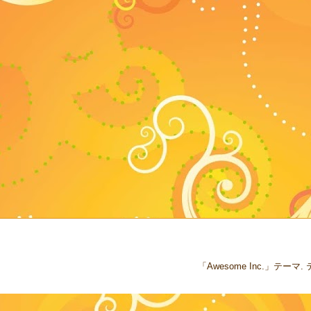
「Awesome Inc.」テー