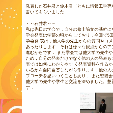
発表した石井君と鈴木君（ともに情報工学専攻
書いてもらいました．
～～石井君～～
私は先日の学会で，自分の修士論文の基幹に
学会発表は学部の頃からしており，今回で5
学会発 表は，他大学の先生からの質問やコ
あったりします．それは様々な観点からのア
進むからです． また学会では他大学の先生
ため，自分の発表だけでなく他の人の発表も
表では如何にわかりやす く発表資料を作る
いるかを自問自答しながら作ります．他の人
プローチを思いつくこともあり， また懇親
他大学の先生や学生と交流を深めました。懇
す．