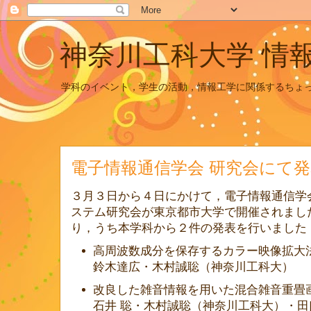
神奈川工科大学 情
学科のイベント，学生の活動，情報工学に関係するちょ
電子情報通信学会 研究会にて発
３月３日から４日にかけて，電子情報通信学
ステム研究会が東京都市大学で開催されまし
り，うち本学科から２件の発表を行いました
高周波数成分を保存するカラー映像拡大法
鈴木達広・木村誠聡（神奈川工科大）
改良した雑音情報を用いた混合雑音重畳
石井 聡・木村誠聡（神奈川工科大）・田