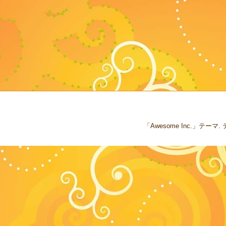
「Awesome Inc.」テー