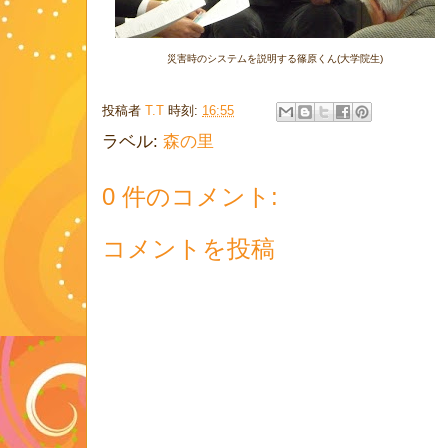
災害時のシステムを説明する篠原くん(大学院生)
投稿者
T.T
時刻:
16:55
ラベル:
森の里
0 件のコメント:
コメントを投稿