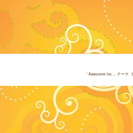
「Awesome Inc.」テー