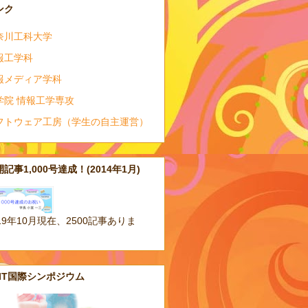
ンク
奈川工科大学
報工学科
報メディア学科
学院 情報工学専攻
フトウェア工房（学生の自主運営）
記事1,000号達成！(2014年1月)
19年10月現在、2500記事ありま
。
AIT国際シンポジウム