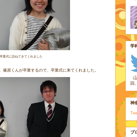
学科
卒業式に訪ねてきてくれました
。篠原くんが卒業するので、卒業式に来てくれました。
（
回
神奈
Tw
ブ