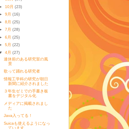
►
10月
(23)
►
9月
(16)
►
8月
(25)
►
7月
(28)
►
6月
(25)
►
5月
(22)
▼
4月
(27)
連休前のある研究室の風
景
歌って踊れる研究者
情報工学科の研究が朝日
新聞に紹介されました
３年生ゼミでの手書き板
書をデジタル化
メディアに掲載されまし
た
Java入ってる！
Suicaも使えるようになっ
ています