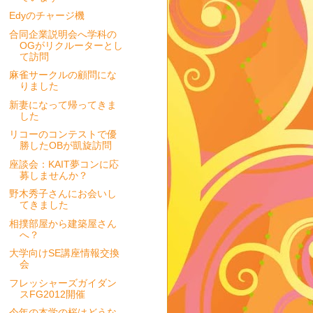
Edyのチャージ機
合同企業説明会へ学科の
OGがリクルーターとし
て訪問
麻雀サークルの顧問にな
りました
新妻になって帰ってきま
した
リコーのコンテストで優
勝したOBが凱旋訪問
座談会：KAIT夢コンに応
募しませんか？
野木秀子さんにお会いし
てきました
相撲部屋から建築屋さん
へ？
大学向けSE講座情報交換
会
フレッシャーズガイダン
スFG2012開催
今年の本学の桜はどうな