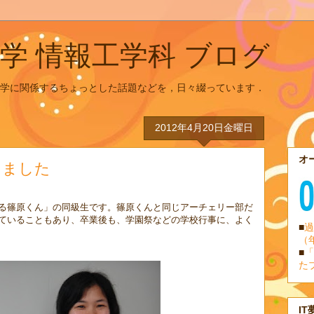
学 情報工学科 ブログ
学に関係するちょっとした話題などを，日々綴っています．
2012年4月20日金曜日
オ
きました
る篠原くん」の同級生です。篠原くんと同じアーチェリー部だ
ていることもあり、卒業後も、学園祭などの学校行事に、よく
■
過
（
■
「
た
IT