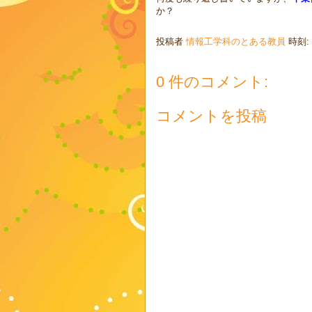
か？
投稿者
情報工学科のとある教員
時刻:
0 件のコメント:
コメントを投稿