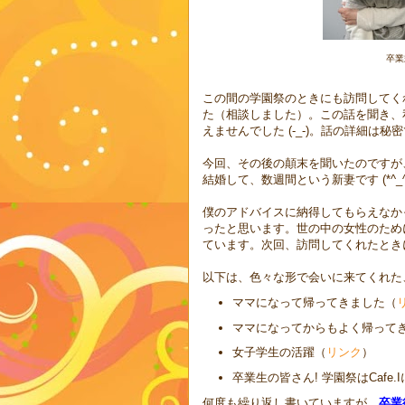
卒業
この間の学園祭のときにも訪問してく
た（相談しました）。この話を聞き、
えませんでした (-_-)。話の詳細は秘密です
今回、その後の顛末を聞いたのですが
結婚して、数週間という新妻です (*^_^
僕のアドバイスに納得してもらえなかっ
ったと思います。世の中の女性のため
ています。次回、訪問してくれたとき
以下は、色々な形で会いに来てくれた
ママになって帰ってきました（
ママになってからもよく帰って
女子学生の活躍（
リンク
）
卒業生の皆さん! 学園祭はCafe.I
何度も繰り返し書いていますが、
卒業