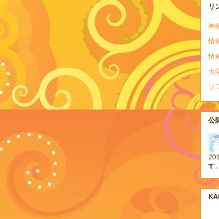
リ
神
情
情
大
ソ
公開
20
す
K