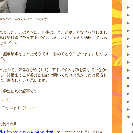
►
►
式なので、篠原くんはスーツ姿です
►
►
れました。このときに、仕事のこと、結婚ことなどを話しまし
私は男目線で色々アドバイスしましたが、あまり納得してもら
►
 (^_-)。
►
、無事結婚なさったそうです。おめでとうございます。しかも
►
*)。
►
たので、残念ながら (T_T)、アドバイスは功を奏していなか
►
に、結婚までこぎ着けた秘訣は聞いておけば良かったと反省し
►
に、調査したいと思います。
►
、学生たちの記事です。
►
リンク
）
►
きてくれます（
リンク
）
►
▼
に集まれ!!
後も訪ねてくれる人がいる大学
って、すてきだと思いません