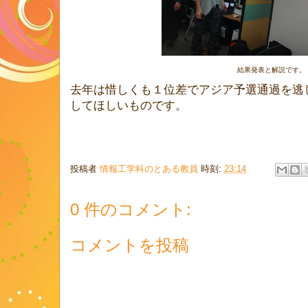
結果発表と解説です。
去年は惜しくも１位差でアジア予選通過を逃
してほしいものです。
投稿者
情報工学科のとある教員
時刻:
23:14
0 件のコメント:
コメントを投稿