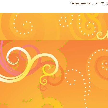
「Awesome Inc.」テー