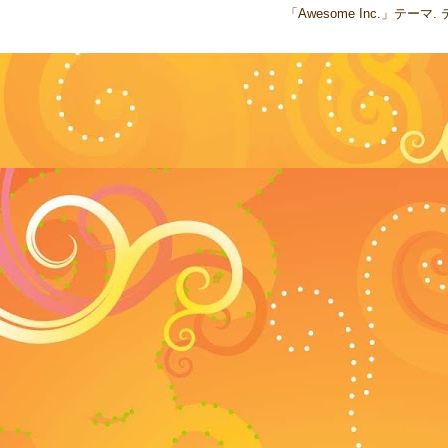
「Awesome Inc.」テー