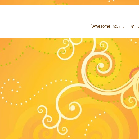
「Awesome Inc.」テー