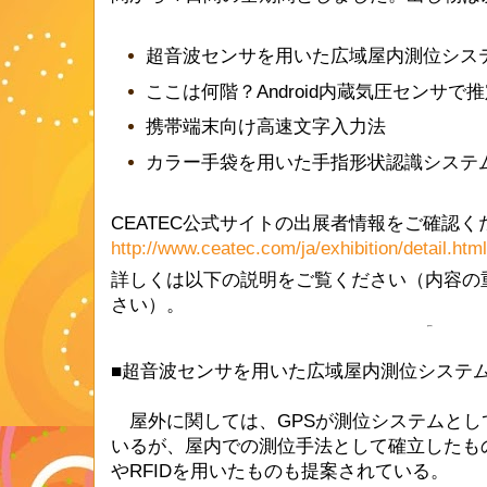
超音波センサを用いた広域屋内測位シス
ここは何階？Android内蔵気圧センサで
携帯端末向け高速文字入力法
カラー手袋を用いた手指形状認識システ
CEATEC公式サイトの出展者情報をご確認く
http://www.ceatec.com/ja/exhibition/detail.htm
詳しくは以下の説明をご覧ください（内容の
さい）。
■超音波センサを用いた広域屋内測位システ
屋外に関しては、GPSが測位システムとし
いるが、屋内での測位手法として確立したもの
やRFIDを用いたものも提案されている。