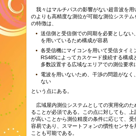
我々はマルチパスの影響がない超音波を用
のよりも高精度な測位が可能な測位システム
の特徴は、
送信側と受信側での同期を必要としない、
を用いているため構成が容易
各受信機にマイコンを用いて受信タイミ
RS485によってカスケード接続する構
多数設置する広域なエリアでの測位要求
電波を用いないため、干渉の問題がなく
ない
という点にある。
広域屋内測位システムとしての実用化のた
ることが必須である。この点に対しても、上
が高いことから測位精度の条件に応じて、受
容易であり、スマートフォンの慣性センサを
ことも可能である。