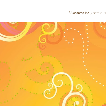
「Awesome Inc.」テー