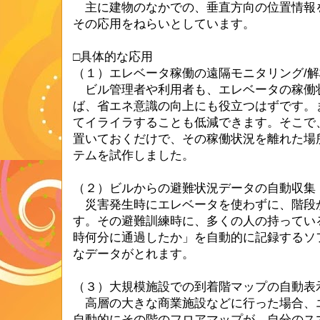
主に建物のなかでの、垂直方向の位置情報
その応用をねらいとしています。
□具体的な応用
（１）エレベータ稼働の遠隔モニタリング/解
ビル管理者や利用者も、エレベータの稼働
ば、省エネ意識の向上にも役立つはずです。
てイライラすることも低減できます。そこで、A
置いておくだけで、その稼働状況を離れた場
テムを試作しました。
（２）ビルからの避難状況データの自動収集
災害発生時にエレベータを使わずに、階段
す。その避難訓練時に、多くの人の持ってい
時何分に通過したか」を自動的に記録するソ
なデータがとれます。
（３）大規模施設での到着階マップの自動表
高層の大きな商業施設などに行った場合、
自動的にその階のフロアマップが、自分のス