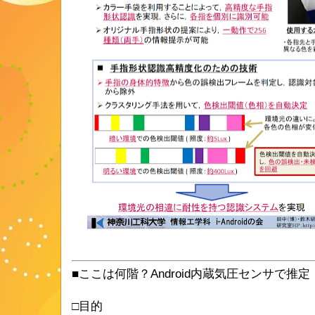
■ここは何階？Android内蔵気圧センサで推定
□目的