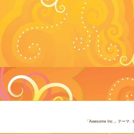
「Awesome Inc.」テー