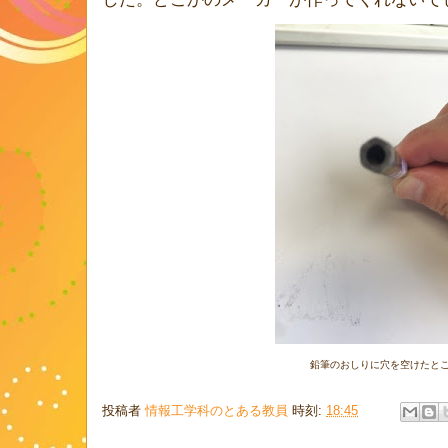
鉛筆のおしりに穴を空けたと
投稿者
情報工学科のとある教員
時刻:
18:45