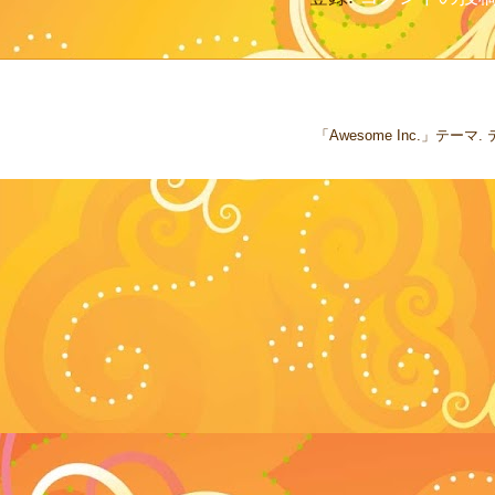
「Awesome Inc.」テー