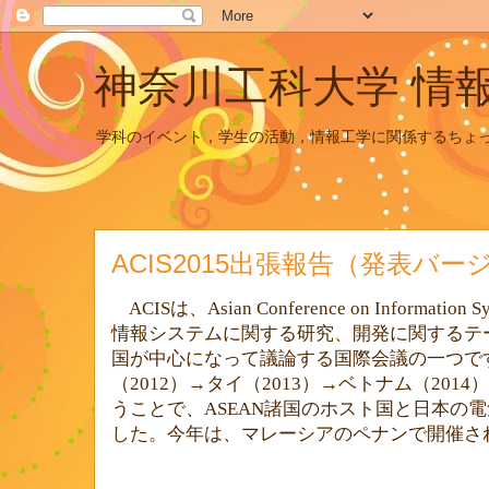
神奈川工科大学 情
学科のイベント，学生の活動，情報工学に関係するちょ
ACIS2015出張報告（発表バー
ACIS
は、
Asian Conference on Information S
情報システムに関する研究、開発に関するテ
国
が中心になって議論する国際会議の一つで
（
2012
）→タイ（
2013
）→ベトナム（
2014
）
うことで、
ASEAN
諸国のホスト国と日本の電
した。今年は、マレーシアのペナンで開催さ