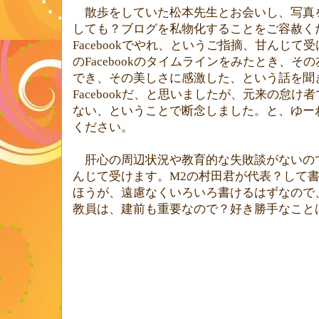
散歩をしていた松本先生とお会いし、写真
しても？ブログを私物化することをご容赦く
Facebook
でやれ、というご指摘、甘んじて受
の
Facebookのタイムラインをみたとき
、その
でき、その美しさに感激した、という話を聞
Facebook
だ、と思いましたが、元来の怠け者
ない、ということで断念しました。と、ゆー
ください。
肝心の周辺状況や教育的な失敗談がないの
んじて受けます。
M2
の村田君が代表？して
ほうが、遠慮なくいろいろ書けるはずなので
教員は、建前も重要なので？好き勝手なこと