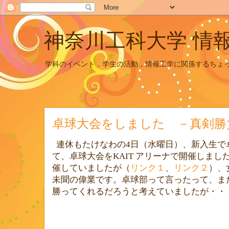
神奈川工科大学 情
学科のイベント，学生の活動，情報工学に関係するちょ
卓球大会をしました －真剣勝
連休もたけなわの
4
日（水曜日）、新入生で
て、卓球大会を
KAIT
アリーナで開催しまし
催していましたが（
リンク１
、
リンク２
）、
未聞の偉業です。卓球部って言ったって、ま
勝ってくれるだろうと考えていましたが・・