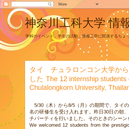
神奈川工科大学 情
学科のイベント，学生の活動，情報工学に関係するちょ
タイ チュラロンコン大学から
した The 12 internship students
Chulalongkorn University, Thaila
5/30
（木）から
8/5
（月）の期間で、タイの
名の研修生を受け入れます。昨日
30
日の朝、
チパーティを行いました。そのときのシーン
We welcomed 12 students from the prestigio