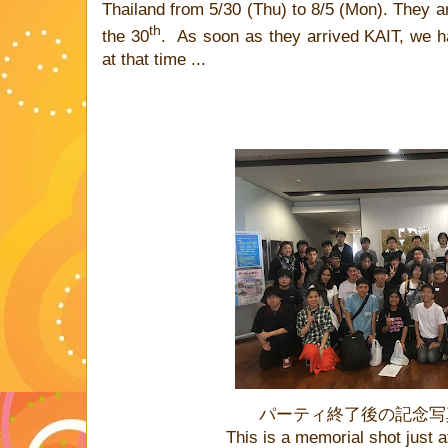
Thailand from 5/30 (Thu) to 8/5 (Mon). They ar
th
the 30
.
As soon as they arrived KAIT, we h
at that time ...
パーティ終了後の記念写
This is a memorial shot just a