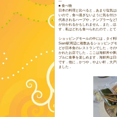
---
■ 食べ物
日本の料理と比べると，あまり塩気は
いので，食べ過ぎないように気を付け
代表されるハーブや，ナンプラーなど
が分かれるかもしれません．また，ほ
す．私はどれも食べられたので，とて
ショッピングモールの中には，タイ料
Siam駅周辺に複数あるショッピングモ
どが日本食のレストランでした．その
かれたお店でした．ここは海鮮丼や豚
ブルに食事を楽しめます．海鮮丼は日
です．他に，かつや，やよい軒，大戸
ました．