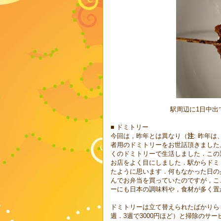
駅周辺に1日中出
■ ドミトリー
今回は，昨年とは異なり（
注
: 昨年
者用のドミトリーをお世話頂きました。）
くのドミトリーで生活しました．この
お店をよく目にしました．駅からドミ
たように思います．何もなかった日の
んでお弁当を買っていたのですが，こ
ーにも日本の調味料や，食材が多く置
ドミトリーは立て替えられたばかりら
週．3週で3000円ほど）と掃除のサ