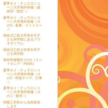
夏季タイ・チュラロンコ
ーン大学海外研修（最
終回 - 総括 -）
夏季タイ・チュラロンコ
ーン大学海外研修（そ
の3 - 食事、ドミトリー
-）
神奈川工科大学厚木市子
ども科学館にあるプラ
ネタリウム
神奈川工科大学厚木市子
ども科学館
海外研修報告その1（イン
ドネシア・PENS）
夏季タイ・チュラロンコ
ーン大学海外研修（そ
の2 - 研修テーマ、行事
-）
夏季タイ・チュラロンコ
ーン大学海外研修（そ
の１- 観光 -）
情報工学科から当然発表
します