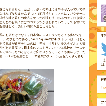
感じられません．ただし，多くの料理に唐辛子が入っていて辛
なければなりませんでした（前科持ち）．さらに，パクチーに
独特な味と香りの食品を使った料理も沢山あるので，好き嫌い
とんどのお菓子にはココナッツが使われていて，とても甘いで
も美味しく，楽しい時間を過ごしました．
理のお店だけでなく，日本食のレストランもとても多いです．
学科
ールのひとつである，Siam Square内のレストランは，ほとん
中で私達が食事をしたのは「幸福 オリジナルスタイル」と書
丼がある丼屋で，日本食のレストランの中では比較的リーズナ
本で食べるものとほとんど変わりがなく，とても美味しかった
屋，CoCo壱番屋など，日本企業のチェーン店もたくさんあり
（
回
神奈
Tw
ブ