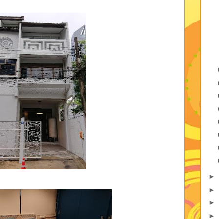
►
►
►
►