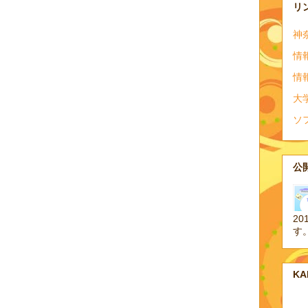
リ
神
情
情
大
ソ
公開
20
す
K