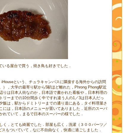
ている屋台で買う，焼き鳥も好きでした．
は、iHouseという、チュラキャンパスに隣接する海外からの訪問
，大学の最寄り駅から5駅ほど離れた，Phrong Phong駅近
辺りは日本人街なのか，日本語で書かれた看板や，日本料理の
トリーまでの10分間歩く中ですれ違う人の1／3は日本人だっ
夕飯は，駅からドミトリーまでの通り道にある，タイ料理屋さ
こには，日本語のメニューが置いてありました．近所のスーパ
かれていて，まるで日本のスーパーの様でした．
しく，とても綺麗でした．部屋も広く，洗濯（３００バーツ／
ービスもついていて，なに不自由なく，快適に過ごしました．