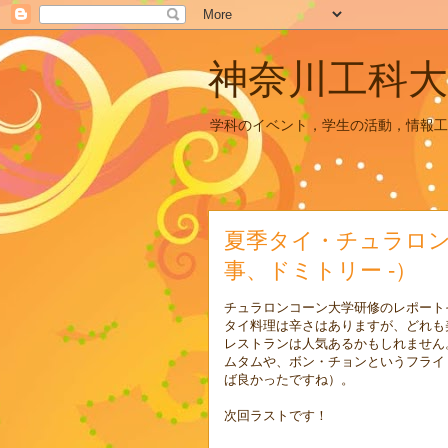
神奈川工科大
学科のイベント，学生の活動，情報工
夏季タイ・チュラロンコ
事、ドミトリー -）
チュラロンコーン大学研修のレポート
タイ料理は辛さはありますが、どれも
レストランは人気あるかもしれません
ムタムや、ボン・チョンというフライ
ば良かったですね）。
次回ラストです！