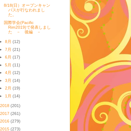
8/18(日）オープンキャン
パスが行なわれまし
た。
国際学会(Pacific
Rim2019)で発表しまし
た － 後編 －
►
8月
(12)
►
7月
(21)
►
6月
(17)
►
5月
(11)
►
4月
(12)
►
3月
(14)
►
2月
(19)
►
1月
(14)
2018
(201)
2017
(261)
2016
(279)
2015
(273)