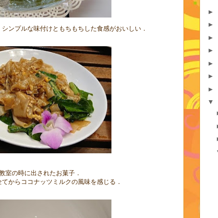
►
►
．シンプルな味付けともちもちした食感がおいしい．
►
►
►
►
►
▼
教室の時に出されたお菓子．
全てからココナッツミルクの風味を感じる．