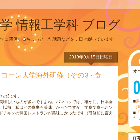
学 情報工学科 ブログ
学に関係するちょっとした話題などを，日々綴っています．
2019年9月15日日曜日
オ
ーン大学海外研修（その3 - 食
その3です。
■
過
美味しいものが多いですよね。バンコクでは、確かに、日本食
（
。以前、私はどの食事も美味しかったですが、学食で食べたソ
■
「
ドチキンの韓国レストランが美味しかったです（研修前に言え
た
IT