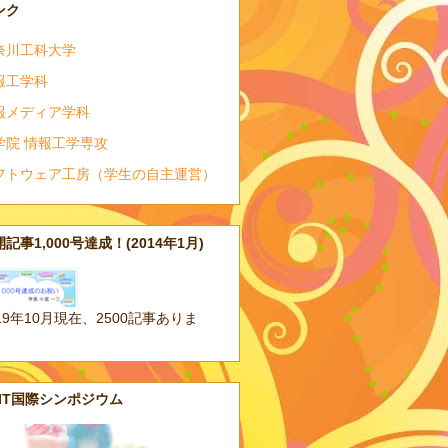
ンク
奈川工科大学
報工学科
報メディア学科
学院 情報工学専攻
フトウェア工房（学生の自主運営）
記事1,000号達成！(2014年1月)
19年10月現在、2500記事ありま
。
AIT国際シンポジウム