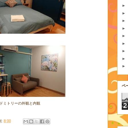
►
►
►
►
►
►
►
►
►
ペ
ドミトリーの外観と内観
2
刻:
8:00