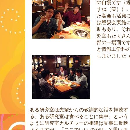
の自慢です（
すね（笑））
た宴会も活発に
は懇親会実施
助もあり、そ
究室もたくさ
部の一場面で
と情報工学科
しまいました
ある研究室は先輩からの教訓的な話を拝聴す
る、ある研究室は食べることに集中、という
ように研究室カルチャーの相違は見事に反映
されますが、「ここでいい のだ!!」と思いま