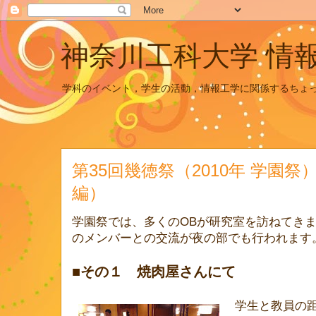
神奈川工科大学 情
学科のイベント，学生の活動，情報工学に関係するちょ
第35回幾徳祭（2010年 学園
編）
学園祭では、多くのOBが研究室を訪ねてき
のメンバーとの交流が夜の部でも行われます
■その１ 焼肉屋さんにて
学生と教員の