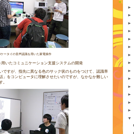
►
►
►
►
►
►
►
roidケータイの音声認識を用いた家電操作
►
を用いたコミュニケーション支援システムの開発
►
いですが、指先に異なる色のサック状のものをつけて、認識率
話」をコンピュータに理解させたいのですが、なかなか難しい
►
す。
►
►
►
►
▼