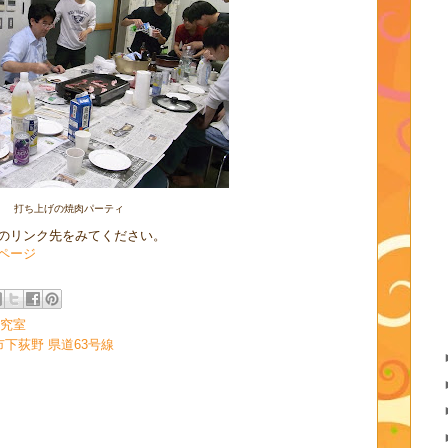
打ち上げの焼肉パーティ
のリンク先をみてください。
ページ
究室
木市下荻野 県道63号線