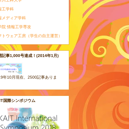
奈川工科大学
報工学科
報メディア学科
学院 情報工学専攻
フトウェア工房（学生の自主運営）
記事1,000号達成！(2014年1月)
19年10月現在、2500記事ありま
。
AIT国際シンポジウム