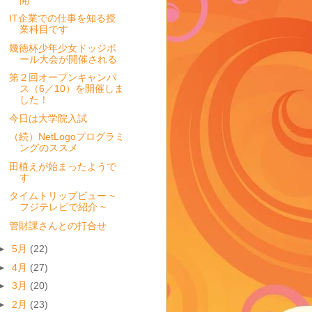
IT企業での仕事を知る授
業科目です
幾徳杯少年少女ドッジボ
ール大会が開催される
第２回オープンキャンパ
ス（6／10）を開催しま
した！
今日は大学院入試
（続）NetLogoプログラミ
ングのススメ
田植えが始まったようで
す
タイムトリップビュー ~
フジテレビで紹介 ~
管財課さんとの打合せ
►
5月
(22)
►
4月
(27)
►
3月
(20)
►
2月
(23)