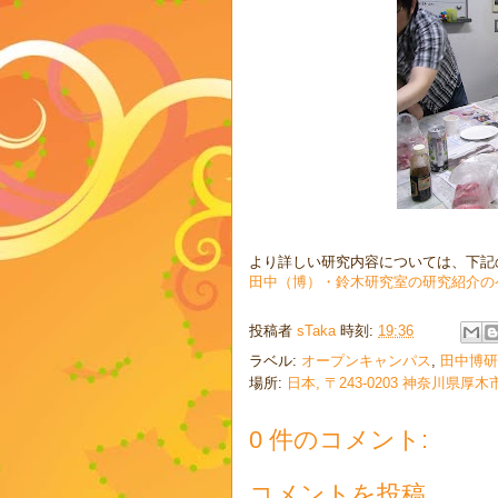
より詳しい研究内容については、下記
田中（博）・鈴木研究室の研究紹介の
投稿者
sTaka
時刻:
19:36
ラベル:
オープンキャンパス
,
田中博研
場所:
日本, 〒243-0203 神奈川県厚
0 件のコメント:
コメントを投稿