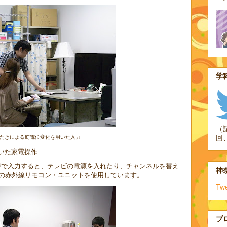
学科
（
回
たきによる筋電位変化を用いた入力
用いた家電操作
に音声で入力すると、テレビの電源を入れたり、チャンネルを替え
神奈
の赤外線リモコン・ユニットを使用しています。
Tw
ブ