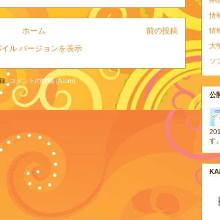
神
情
ホーム
前の投稿
情
大
バイル バージョンを表示
ソ
録:
コメントの投稿 (Atom)
公開
20
す
K