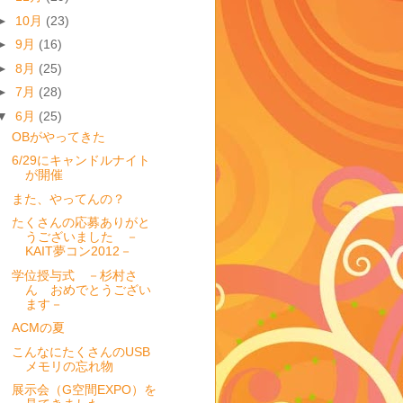
►
10月
(23)
►
9月
(16)
►
8月
(25)
►
7月
(28)
▼
6月
(25)
OBがやってきた
6/29にキャンドルナイト
が開催
また、やってんの？
たくさんの応募ありがと
うございました －
KAIT夢コン2012－
学位授与式 －杉村さ
ん おめでとうござい
ます－
ACMの夏
こんなにたくさんのUSB
メモリの忘れ物
展示会（G空間EXPO）を