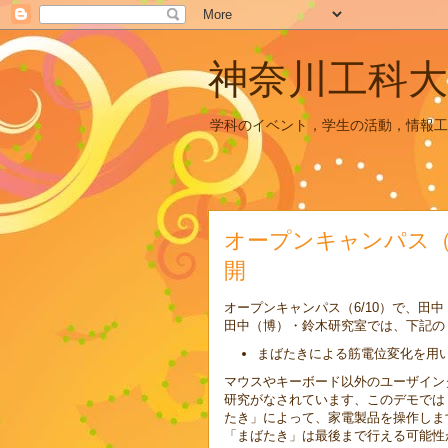
神奈川工科大
学科のイベント，学生の活動，情報工
オープンキャンパス（
開
オープンキャンパス（6/10）で、田
田中（博）・鈴木研究室では、下記の
まばたきによる筋電位変化を用
マウスやキーボード以外のユーザイン
研究がなされています、このデモでは
たき」によって、家電製品を操作しま
「まばたき」は最後まで行える可能性