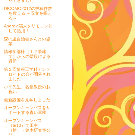
見てきました
DICOMO2012の投稿件数
を数える ～呪文を唱え
る～
Android端末をリモコンと
して活用！
森の里自治会さんとの協
業
情報学部棟（１２階建
て）からの階段による
避難
第２回情報工学科アンド
ロイドの会が開催され
ました
小平先生、名誉教授のお
祝い
最新設備を見学しました
オープンキャンパスをサ
ポートする青い軍団
オープンキャンパス
（6/10）で田中
（博）・鈴木研究室公
開