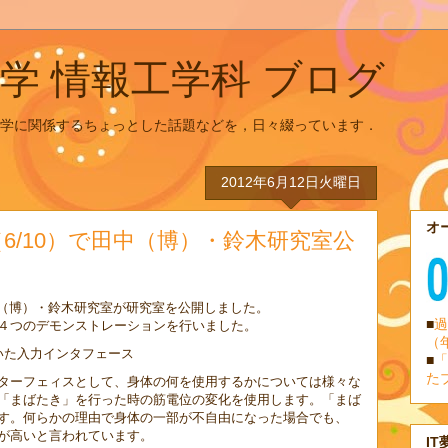
学 情報工学科 ブログ
学に関係するちょっとした話題などを，日々綴っています．
2012年6月12日火曜日
オ
6/10）で田中（博）・鈴木研究室公
中（博）・鈴木研究室が研究室を公開しました。
■
過
４つのデモンストレーションを行いました。
（
いた入力インタフェース
■
「
た
ターフェィスとして、身体の何を使用するかについては様々な
「まばたき」を行った時の筋電位の変化を使用します。「まば
す。何らかの理由で身体の一部が不自由になった場合でも、
が高いと言われています。
IT