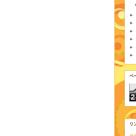
►
►
►
►
►
►
ペ
2
リ