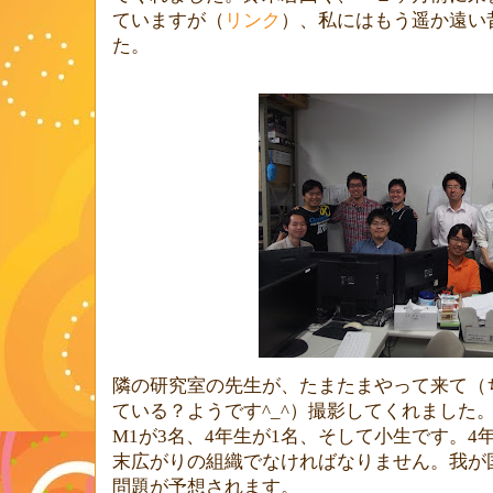
ていますが（
リンク
）、私にはもう遥か遠い
た。
隣の研究室の先生が、たまたまやって来て（
ている？ようです
^_^
）撮影してくれました
M1
が
3
名、
4
年生が
1
名、そして小生です。
4
末広がりの組織でなければなりません。我が
問題が予想されます。