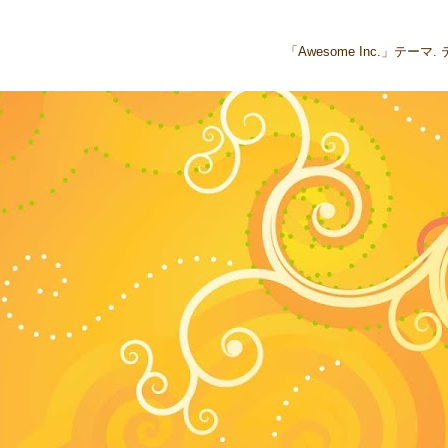
「Awesome Inc.」テー