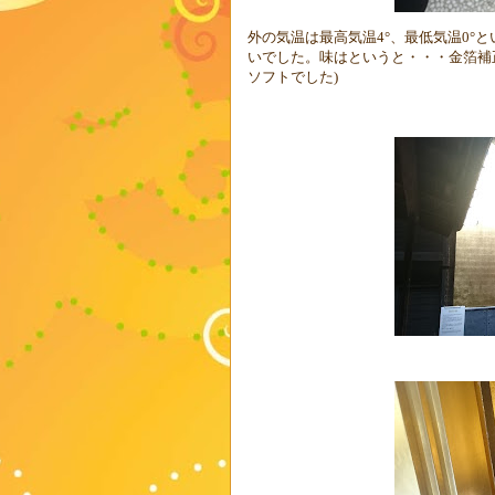
外の気温は最高気温
4
°、最低気温
0
°
いでした。味はというと・・・金箔補
ソフトでした
)