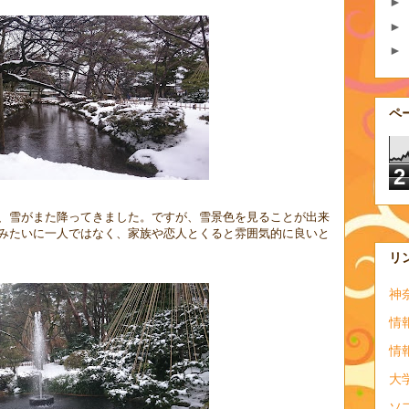
►
►
►
ペ
2
、雪がまた降ってきました。ですが、雪景色を見ることが出来
みたいに一人ではなく、家族や恋人とくると雰囲気的に良いと
リ
神
情
情
大
ソ