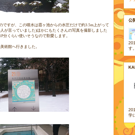
公開
のですが、この噴水は霞ヶ池からの水圧だけで約
3.5m
上がって
の人が言っていました
)
ほかにもたくさんの写真を撮影しました
1P
分くらい使いそうなので割愛します。
20
紀美術館へ行きました。
す
K
2
学