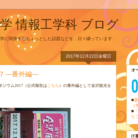
学 情報工学科 ブログ
学に関係するちょっとした話題などを，日々綴っています．
2017年12月22日金曜日
オ
---番外編---
ポジウム
2017（公式報告は
こちら
）
の番外編として金沢観光を
■
過
（
■
「
た
IT