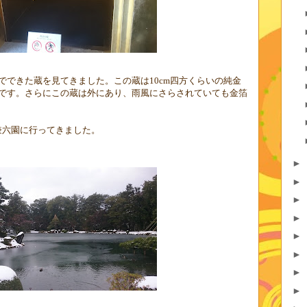
でできた蔵を見てきました。この蔵は
10cm
四方くらいの純金
です。さらにこの蔵は外にあり、雨風にさらされていても金箔
兼六園に行ってきました。
►
►
►
►
►
►
►
►