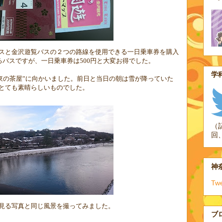
スと金沢遊覧バスの２つの路線を使用できる一日乗車券を購入
るバスですが、一日乗車券は
500
円と大変お得でした。
学科
東の茶屋
”
に向かいました。前日と当日の朝は雪が降っていた
とても素晴らしいものでした。
（
回
神奈
Tw
見る写真と同じ風景を撮ってみました。
ブ