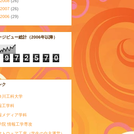
2008
(26)
2007
(26)
2006
(29)
ージビュー総計（2006年以降）
9
7
2
5
7
0
ンク
奈川工科大学
報工学科
報メディア学科
学院 情報工学専攻
フトウェア工房（学生の自主運営）