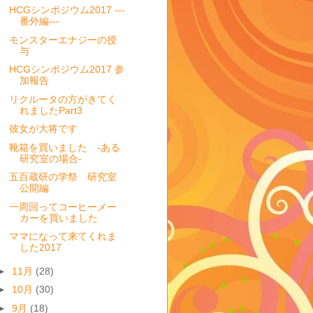
HCGシンポジウム2017 ---
番外編---
モンスターエナジーの授
与
HCGシンポジウム2017 参
加報告
リクルータの方がきてく
れましたPart3
彼女が大将です
靴箱を買いました -ある
研究室の場合-
五百蔵研の学祭 研究室
公開編
一周回ってコーヒーメー
カーを買いました
ママになって来てくれま
した2017
►
11月
(28)
►
10月
(30)
►
9月
(18)