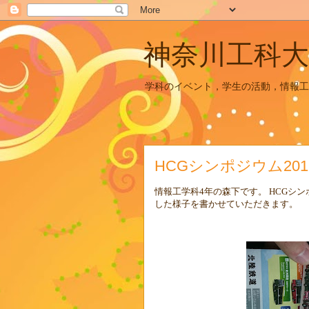
神奈川工科大
学科のイベント，学生の活動，情報工
HCGシンポジウム2017 
情報工学科
4
年の森下です。
HCG
シン
した様子を書かせていただきます。