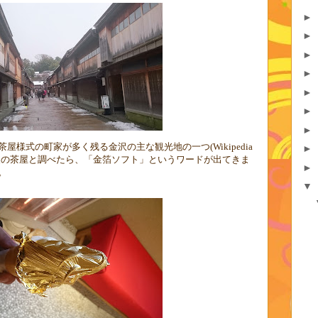
►
►
►
►
►
►
►
茶屋様式の町家が多く残る金沢の主な観光地の一つ
(Wikipedia
►
東の茶屋と調べたら、「金箔ソフト」というワードが出てきま
►
。
▼