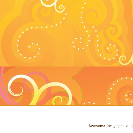
「Awesome Inc.」テー