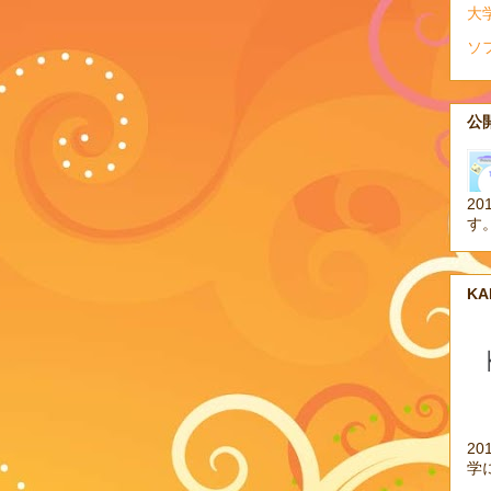
大
ソ
公開
20
す
K
2
学