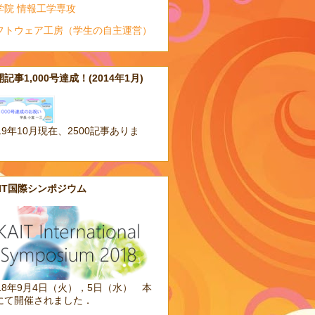
学院 情報工学専攻
フトウェア工房（学生の自主運営）
記事1,000号達成！(2014年1月)
19年10月現在、2500記事ありま
。
AIT国際シンポジウム
018年9月4日（火），5日（水） 本
にて開催されました．