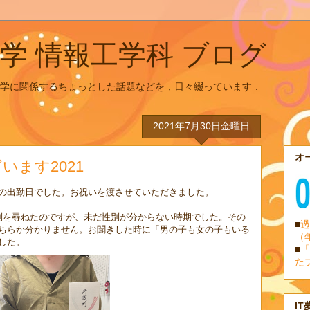
学 情報工学科 ブログ
学に関係するちょっとした話題などを，日々綴っています．
2021年7月30日金曜日
オ
ます2021
の出勤日でした。お祝いを渡させていただきました。
別を尋ねたのですが、未だ性別が分からない時期でした。その
■
過
ちらか分かりません。お聞きした時に「男の子も女の子もいる
（
した。
■
「
た
IT