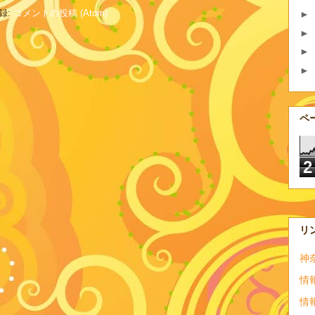
録:
コメントの投稿 (Atom)
►
►
►
►
ペ
2
リ
神
情
情