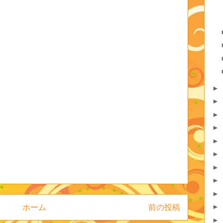
►
►
►
►
►
►
►
►
►
►
ホーム
前の投稿
►