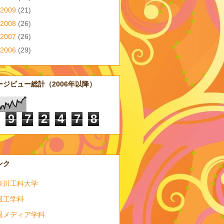
2009
(21)
2008
(26)
2007
(26)
2006
(29)
ージビュー総計（2006年以降）
9
7
2
4
7
8
ンク
奈川工科大学
報工学科
報メディア学科