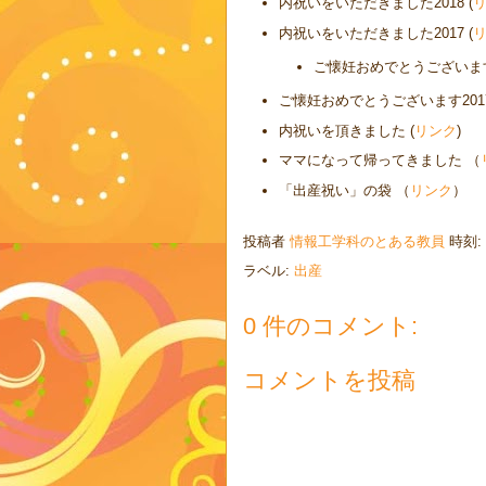
内祝いをいただきました2018 (
内祝いをいただきました2017 (
ご懐妊おめでとうございます20
ご懐妊おめでとうございます2017(
内祝いを頂きました (
リンク
)
ママになって帰ってきました （
「出産祝い」の袋 （
リンク
）
投稿者
情報工学科のとある教員
時刻:
ラベル:
出産
0 件のコメント:
コメントを投稿