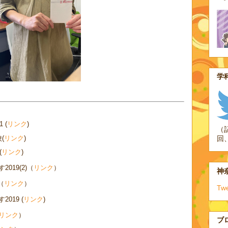
学科
 (
リンク
)
（
(
リンク
)
回
(
リンク
)
019(2)（
リンク
）
神奈
（
リンク
）
Tw
019 (
リンク
)
リンク
）
ブ