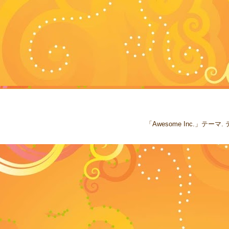
「Awesome Inc.」テー