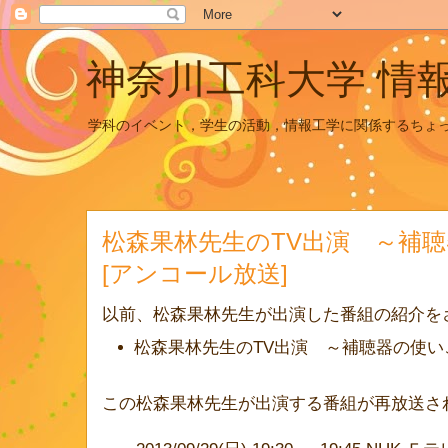
神奈川工科大学 情
学科のイベント，学生の活動，情報工学に関係するちょ
松森果林先生のTV出演 ～補
[アンコール放送]
以前、松森果林先生が出演した番組の紹介を
松森果林先生のTV出演 ～補聴器の使い
この松森果林先生が出演する番組が再放送さ