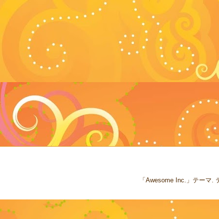
「Awesome Inc.」テー