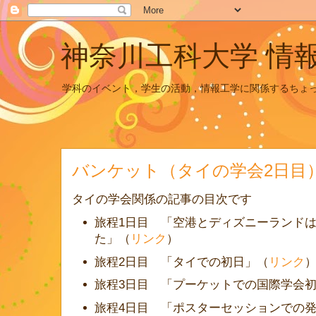
神奈川工科大学 情
学科のイベント，学生の活動，情報工学に関係するちょ
バンケット（タイの学会2日目
タイの学会関係の記事の目次です
旅程1日目 「空港とディズニーランド
た」（
リンク
）
旅程2日目 「タイでの初日」（
リンク
旅程3日目 「プーケットでの国際学会
旅程4日目 「ポスターセッションでの発