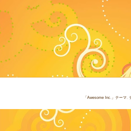
「Awesome Inc.」テー