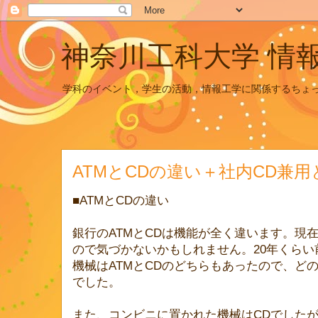
神奈川工科大学 情
学科のイベント，学生の活動，情報工学に関係するちょ
ATMとCDの違い＋社内CD兼用
■ATMとCDの違い
銀行のATMとCDは機能が全く違います。現
ので気づかないかもしれません。20年くら
機械はATMとCDのどちらもあったので、ど
でした。
また、コンビニに置かれた機械はCDでした