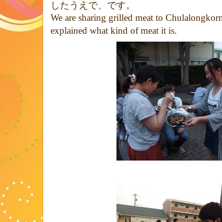
したうえで、です。
We are sharing grilled meat to Chulalongkorn
explained what kind of meat it is.