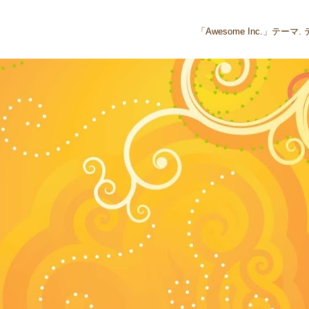
「Awesome Inc.」テー