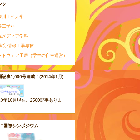
ンク
奈川工科大学
報工学科
報メディア学科
学院 情報工学専攻
フトウェア工房（学生の自主運営）
記事1,000号達成！(2014年1月)
19年10月現在、2500記事ありま
。
AIT国際シンポジウム