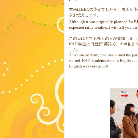
本来は
BBQ
の予定でしたが、雨天が予
をお伝えします。
Although it was originally planned for BB
expected rainy weather. I will tell you the
この日はとても多くの人が参加しまし
KAIT
学生は
”
ほぼ
”
英語で、
Aldi
君と
A
した。
This time so many peoples joined the par
started. KAIT students were in English an
English was very good!