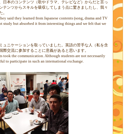
、日本のコンテンツ（歌やドラマ、テレビなど）からだと言っ
ンテンツからスキルを吸収してしまう点に驚きましたし、我々
た。
they said they learned from Japanese contents (song, drama and TV
ot study but absorbed it from interesting things and we felt that we
ミュニケーションを取っていました。英語の苦手な人（私を含
国際交流に参加することに意義があると思います。
nts took the communication. Although students are not necessarily
gful to participate in such an international exchange.