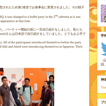
想されたため第
2
食堂でお食事会に変更されました。
その様子
nd
Q, it was changed to a buffet party in the 2
cafeteria as it was
 appearance at that time.
た。
パーティー開始の前に一言自己紹介をしました。私たち
strid
さんは日本語で自己紹介をしていました。とてもお上手で
学科
ty.
All of the participants introduced themselves before the party
d Aldi and Astrid were introducing themselves in Japanese. Their
（
回
神奈
Tw
ブ