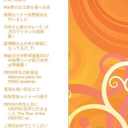
Mai君のお土産を食べる会
後期セミナー生懇親会を
行いました
川本さん家のカレー2（3
月のライオンの漫画
飯）
森博嗣さんの本が除籍に
なってる(T_T)
神奈川大学野球連盟2017
年秋季リーグ戦で本学
が準優勝！
PENS学生の歓迎会
Welcome party for
PENS students
電池を使い切るエコ
特別専攻セミナーの様子
PENSの学生と共に
CEATEC見学に行きま
した The Tour of the
CEATEC wi...
ご懐妊おめでとうござい