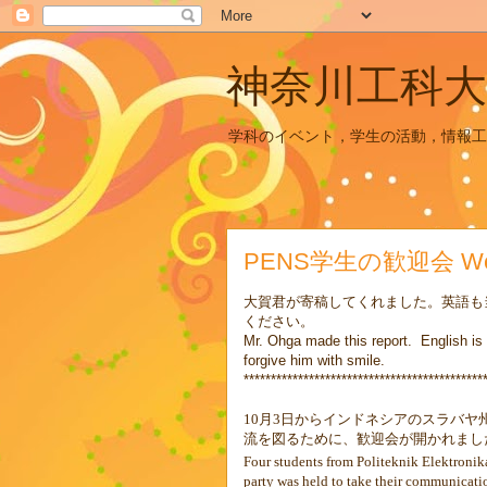
神奈川工科大
学科のイベント，学生の活動，情報工
PENS学生の歓迎会 Welcom
大賀君が寄稿してくれました。英語も
ください。
Mr. Ohga made this report. English is o
forgive him with smile.
********************************************
10
月
3
日からインドネシアのスラバヤ
流を図るために、歓迎会が開かれまし
Four students from Politeknik Elektroni
party was held to take their communicati