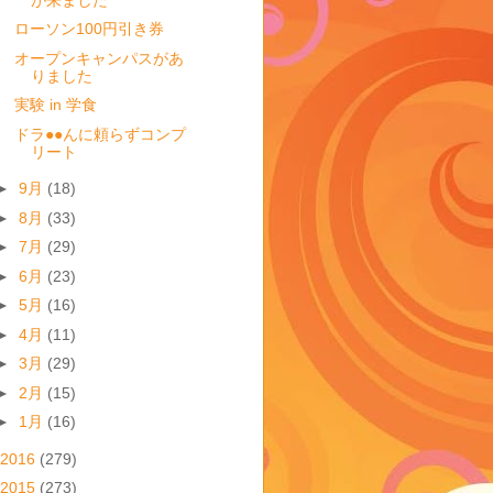
ローソン100円引き券
オープンキャンパスがあ
りました
実験 in 学食
ドラ●●んに頼らずコンプ
リート
►
9月
(18)
►
8月
(33)
►
7月
(29)
►
6月
(23)
►
5月
(16)
►
4月
(11)
►
3月
(29)
►
2月
(15)
►
1月
(16)
2016
(279)
2015
(273)