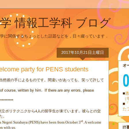
学 情報工学科 ブログ
学に関係するちょっとした話題などを，日々綴っています．
2017年10月21日土曜日
オ
e party for PENS students
当然彼の手によるものです。間違いがあっても、笑って許して
f course, written by him. If there are any errors, please
■
過
（
**********
■
「
た
州立ポリテクニクから
4
人の留学生が来ています。彼らとの交
た。
rd
ka Negeri Surabaya (PENS) have been from October 3
. A welcome
IT
on with us.