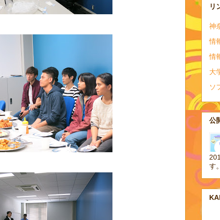
リ
神
情
情
大
ソ
公開
20
す
K