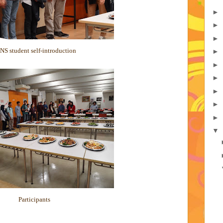
►
►
►
NS student self-introduction
►
►
►
►
►
►
▼
Participants