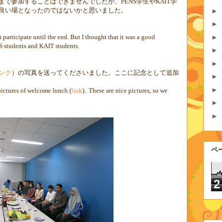
まで参加することはできませんでしたが、
PENS
学生や
KAIT
学
良い場となったのではないかと思いました。
►
►
t participate until the end. But I thought that it was a good
►
 students and KAIT students.
►
►
ンク
）の写真を送ってくださいました。ここに記念として追加
►
►
 pictures of welcome lunch (
link
). These are nice pictures, so we
►
►
ペ
2