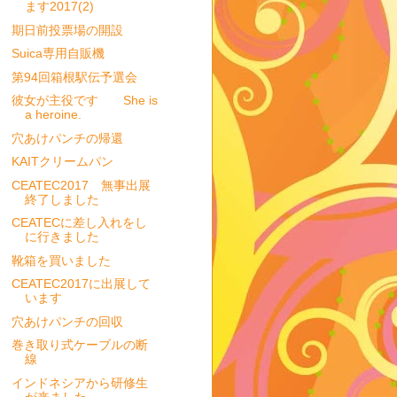
ます2017(2)
期日前投票場の開設
Suica専用自販機
第94回箱根駅伝予選会
彼女が主役です She is
a heroine.
穴あけパンチの帰還
KAITクリームパン
CEATEC2017 無事出展
終了しました
CEATECに差し入れをし
に行きました
靴箱を買いました
CEATEC2017に出展して
います
穴あけパンチの回収
巻き取り式ケーブルの断
線
インドネシアから研修生
が来ました