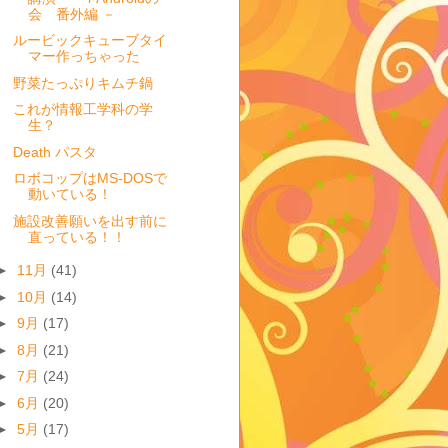
会 番外編 －
ルービックキューブタイ
マー作っちゃった
野菜たっぷりキムチ鍋
これが情報工学科の学
生？
Death パスタ
ロボコップはMS-DOSで
動いている！
施設改善願いを出す前に
直っている！！
►
11月
(41)
►
10月
(14)
►
9月
(17)
►
8月
(21)
►
7月
(24)
►
6月
(20)
►
5月
(17)