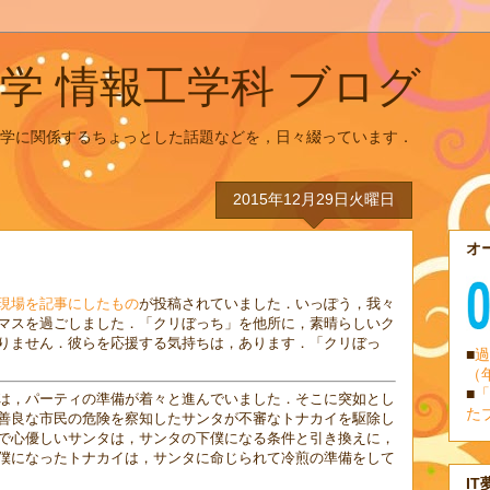
学 情報工学科 ブログ
学に関係するちょっとした話題などを，日々綴っています．
2015年12月29日火曜日
オ
現場を記事にしたもの
が投稿されていました．いっぽう，我々
マスを過ごしました．「クリぼっち」を他所に，素晴らしいク
りません．彼らを応援する気持ちは，あります．「クリぼっ
■
過
（
■
「
は，パーティの準備が着々と進んでいました．そこに突如とし
た
善良な市民の危険を察知したサンタが不審なトナカイを駆除し
で心優しいサンタは，サンタの下僕になる条件と引き換えに，
僕になったトナカイは，サンタに命じられて冷煎の準備をして
IT