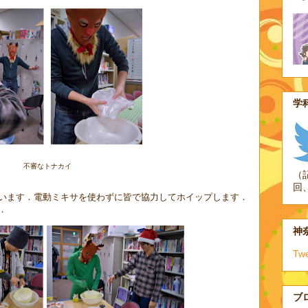
学科
不審なトナカイ
（
回
います．電動ミキサを使わずに皆で協力してホイップします．
．
神奈
Tw
ブ