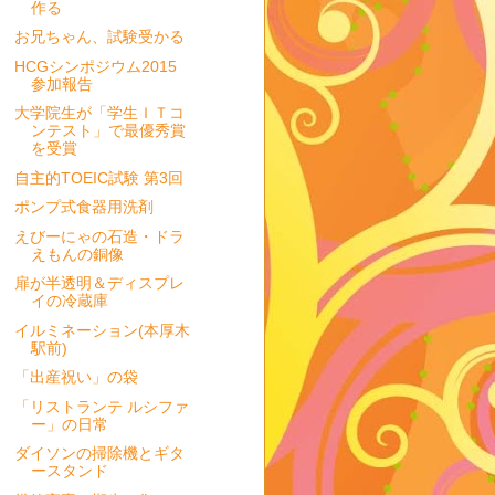
作る
お兄ちゃん、試験受かる
HCGシンポジウム2015
参加報告
大学院生が「学生ＩＴコ
ンテスト」で最優秀賞
を受賞
自主的TOEIC試験 第3回
ポンプ式食器用洗剤
えびーにゃの石造・ドラ
えもんの銅像
扉が半透明＆ディスプレ
イの冷蔵庫
イルミネーション(本厚木
駅前)
「出産祝い」の袋
「リストランテ ルシファ
ー」の日常
ダイソンの掃除機とギタ
ースタンド