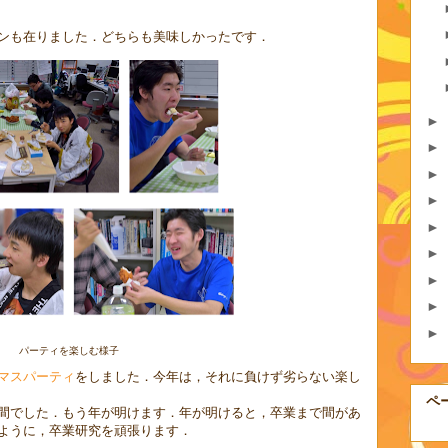
ンも在りました．どちらも美味しかったです．
►
►
►
►
►
►
►
►
►
パーティを楽しむ様子
マスパーティ
をしました．今年は，それに負けず劣らない楽し
ペ
間でした．もう年が明けます．年が明けると，卒業まで間があ
ように，卒業研究を頑張ります．