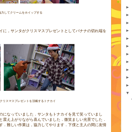
►
協力してクリームをホイップする
►
►
►
イに，サンタがクリスマスプレゼントとしてバナナの切れ端を
►
►
►
►
►
►
►
▼
クリスマスプレゼントを頂戴するトナカイ
のになっていました．サンタもトナカイを見て笑っていまし
と震え上がりながら喜んでいました．微笑ましい光景でした．
す．難しい作業は，協力してやります．下僕と主人の間に友情