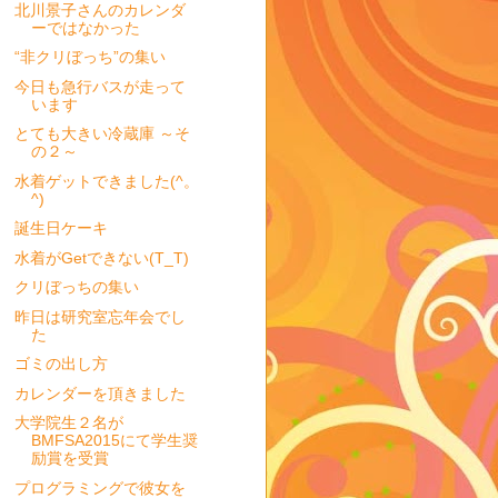
北川景子さんのカレンダ
ーではなかった
“非クリぼっち”の集い
今日も急行バスが走って
います
とても大きい冷蔵庫 ～そ
の２～
水着ゲットできました(^。
^)
誕生日ケーキ
水着がGetできない(T_T)
クリぼっちの集い
昨日は研究室忘年会でし
た
ゴミの出し方
カレンダーを頂きました
大学院生２名が
BMFSA2015にて学生奨
励賞を受賞
プログラミングで彼女を