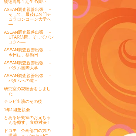
幾徳高専１期生の集い
ASEAN調査親善出張 －
そして、最後は名門チ
ュラロンコーン大学へ
―
ASEAN調査親善出張 －
UTAR訪問、そしてバン
コクへ―
ASEAN調査親善出張 －
今日は、移動日―
ASEAN調査親善出張 －
バタム国際大学－
ASEAN調査親善出張 －
バタムへの道－
研究室の親睦会をしまし
た
テレビ出演のその後
1年1組懇親会
とある研究室のお兄ちゃ
んを癒す、食戟対決！
ドコモ 企画部門の方の
講演 － i-Androidの