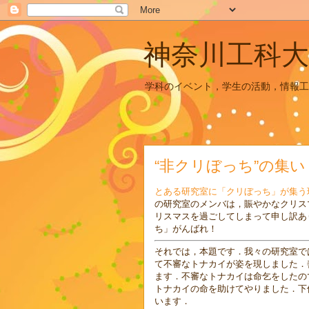
神奈川工科大
学科のイベント，学生の活動，情報工
“非クリぼっち”の集い
とある研究室に「クリぼっち」が集う
の研究室のメンバは，賑やかなクリス
リスマスを過ごしてしまって申し訳あ
ち」がんばれ！
それでは，本題です．我々の研究室で
て不審なトナカイが姿を現しました．
ます．不審なトナカイは命乞をしたの
トナカイの命を助けてやりました．下
います．