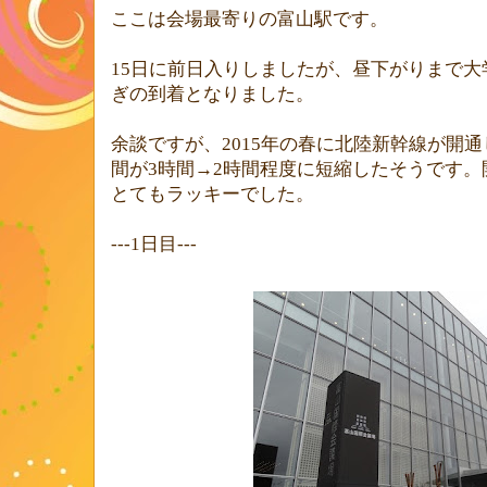
ここは会場最寄りの富山駅です。
15
日に前日入りしましたが、昼下がりまで大
ぎの到着となりました。
余談ですが、
2015
年の春に北陸新幹線が開通
間が
3
時間→
2
時間程度に短縮したそうです。
とてもラッキーでした。
---1
日目
---