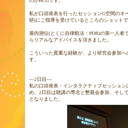
のが
HCG
です。
私が口頭発表を行ったセッション
G
空間のオ
研
)
にご指導を受けているところのショットで
屋内測位
(
とくに自律航法：
PDR)
の第一人者
らリアルなアドバイスを頂きました。
こういった貴重な経験が、より研究会参加へ
す。
---2
日目
---
私の口頭発表・インタラクティブセッション
め、
2
日目は聴講の専念と懇親会参加、そし
となりました。