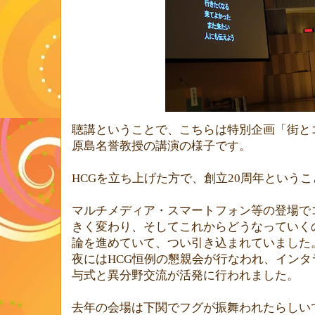
聴講ということで、こちらは特別企画「街と
原島名誉教授の講演の様子です。
HCG
を立ち上げた方で、創立
20
周年というこ
マルチメディア・スマートフォン等の登場で
きく変わり、そしてこれからどうなっていく
論を進めていて、つい引き込まれていました
夜には
HCG
恒例の懇親会が行なわれ、インタ
与式と異分野交流が活発に行われました。
去年の会場は下関でフグが振舞われたらしい