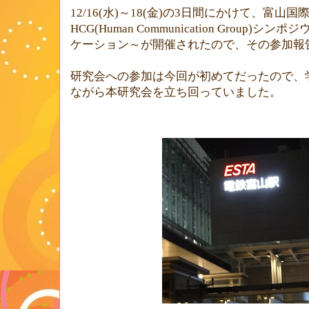
12/16(
水
)
～
18(
金
)
の
3
日間にかけて、富山国際
HCG(Human Communication Group)
シンポジ
ケーション～が開催されたので、その参加報
研究会への参加は今回が初めてだったので、
ながら本研究会を立ち回っていました。