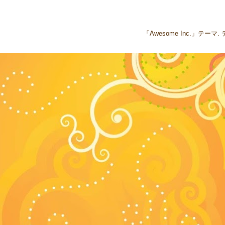
「Awesome Inc.」テー