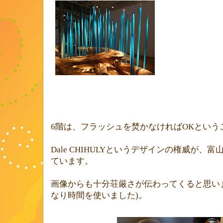
6
階は、フラッシュを焚かなければ
OK
という
Dale CHIHULY
というデザインの権威が、富
ています。
画像からも十分荘厳さが伝わってくると思い
なり時間を使いました
)
。