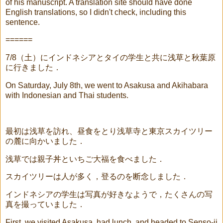
of his manuscript. A translation site should have done
English translations, so I didn't check, including this
sentence.
======
7/8
（土）にインドネシアとタイの学生と共に浅草と秋葉原
に行きました．
On Saturday, July 8th, we went to Asakusa and Akihabara
with Indonesian and Thai students.
最初は浅草を訪れ、昼食をとり浅草寺と東京スカイツリー
の麓に向かいました．
浅草では親子丼といちご大福を食べました．
スカイツリーは人が多く，登るのを断念しました．
インドネシアの学生は写真が好きなようで，たくさんの写
真を撮っていました．
First, we visited Asakusa, had lunch, and headed to Senso-ji