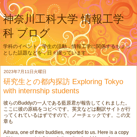
神奈川工科大学 情報工学
科 ブログ
学科のイベント，学生の活動，情報工学に関係するちょっ
とした話題などを，日々綴っています．
2023年7月11日火曜日
研究生との都内探訪 Exploring Tokyo
with internship students
彼らの
Buddy
の一人である藍原君が報告してくれました。
ここに彼の原稿をコピペです。英文などは翻訳サイトが行
ってくれているはずですので、ノーチェックです。この文
章も
Aihara, one of their buddies, reported to us. Here is a copy