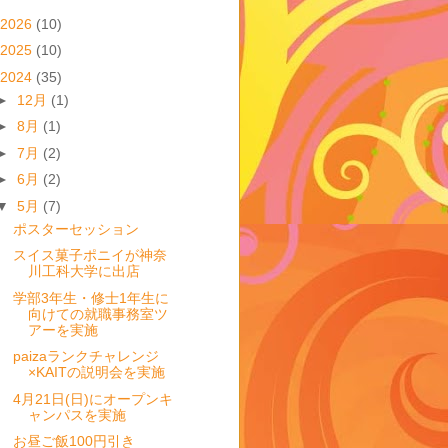
2026
(10)
2025
(10)
2024
(35)
►
12月
(1)
►
8月
(1)
►
7月
(2)
►
6月
(2)
▼
5月
(7)
ポスターセッション
スイス菓子ポニイが神奈
川工科大学に出店
学部3年生・修士1年生に
向けての就職事務室ツ
アーを実施
paizaランクチャレンジ
×KAITの説明会を実施
4月21日(日)にオープンキ
ャンパスを実施
お昼ご飯100円引き