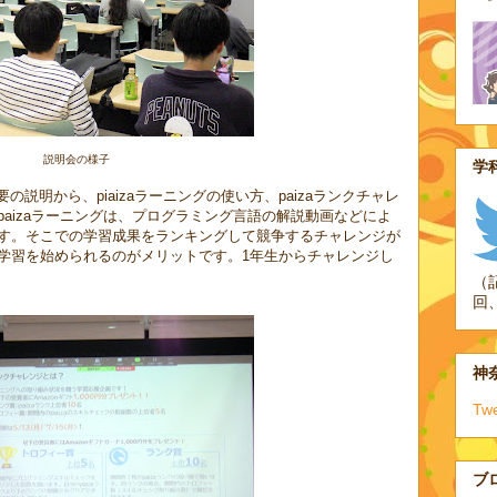
説明会の様子
学科
説明から、piaizaラーニングの使い方、paizaランクチャレ
aizaラーニングは、プログラミング言語の解説動画などによ
す。そこでの学習成果をランキングして競争するチャレンジが
、学習を始められるのがメリットです。1年生からチャレンジし
（
回
神奈
Tw
ブ