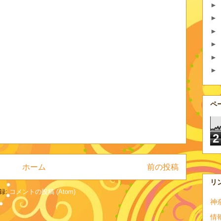
►
►
►
►
►
►
ペ
2
ホーム
前の投稿
リ
録:
コメントの投稿 (Atom)
神
情