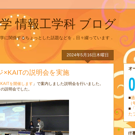
学 情報工学科 ブログ
学に関係するちょっとした話題などを，日々綴っています．
2024年5月16日木曜日
オ
ジ×KAITの説明会を実施
×KAITを開催します
」で案内しました説明会を行いました。
ての説明会でした。
■
過
（
■
「
た
IT