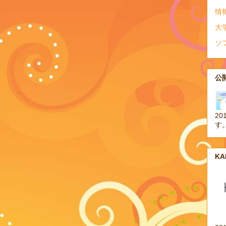
情
大
ソ
公開
20
す
K