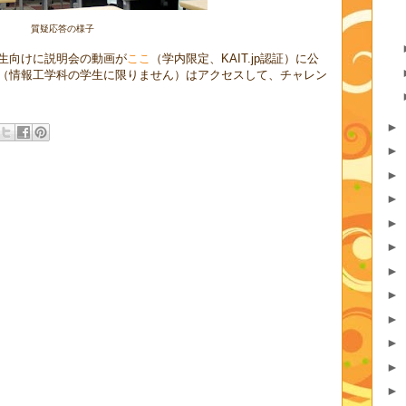
質疑応答の様子
生向けに説明会の動画が
ここ
（学内限定、KAIT.jp認証）に公
（情報工学科の学生に限りません）はアクセスして、チャレン
►
►
►
►
►
►
►
►
►
►
►
►