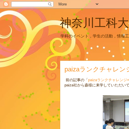
神奈川工科大
学科のイベント，学生の活動，情報工
paizaランクチャレン
前の記事の「
paizaランクチャレンジ
paiza社から森様に来学していただい