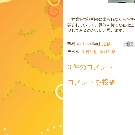
授業等で説明会に出られなかった学
開されています。興味を持った在校生
ジしてみるのがよいと思います。
投稿者
sTaka
時刻:
8:30
ラベル:
学科活動
,
就職活動
0 件のコメント:
コメントを投稿