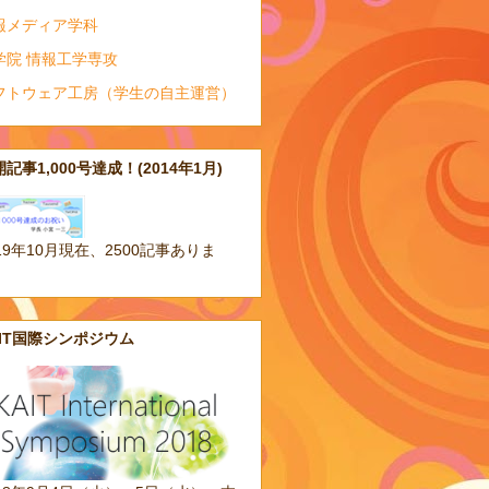
報メディア学科
学院 情報工学専攻
フトウェア工房（学生の自主運営）
記事1,000号達成！(2014年1月)
19年10月現在、2500記事ありま
。
AIT国際シンポジウム