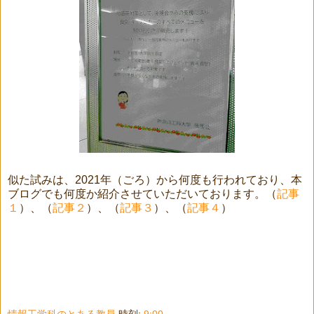
似た試みは、2021年（ごろ）から何度も行われており、本
ブログでも何度か紹介させていただいております。（
記事
１
）、（
記事２
）、（
記事３
）、（
記事４
）
情報工学科のとある教員
時刻:
9:00