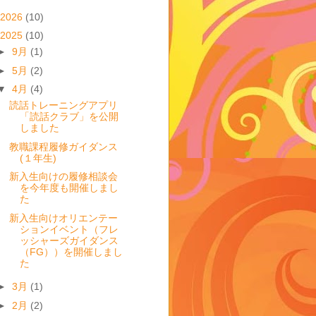
2026
(10)
2025
(10)
►
9月
(1)
►
5月
(2)
▼
4月
(4)
読話トレーニングアプリ
「読話クラブ」を公開
しました
教職課程履修ガイダンス
(１年生)
新入生向けの履修相談会
を今年度も開催しまし
た
新入生向けオリエンテー
ションイベント（フレ
ッシャーズガイダンス
（FG））を開催しまし
た
►
3月
(1)
►
2月
(2)