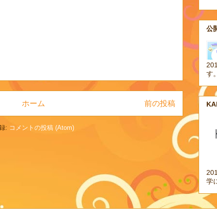
公開
20
す
ホーム
前の投稿
K
録:
コメントの投稿 (Atom)
2
学