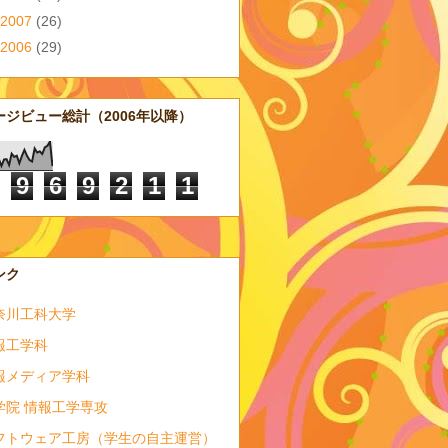
2007
(26)
2006
(29)
ージビュー総計（2006年以降）
9
6
9
2
1
1
ンク
奈川工科大学
報工学科
報メディア学科
学院 情報工学専攻
フトウェア工房（学生の自主運営）