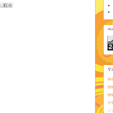
►
►
ペ
2
リ
神
情
情
大
ソ