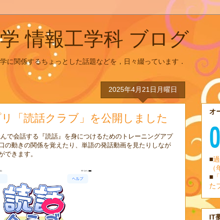
学 情報工学科 ブログ
学に関係するちょっとした話題などを，日々綴っています．
2025年4月21日月曜日
オ
プリ「読話クラブ」を公開しました
んで会話する『読話』を身につけるためのトレーニングアプ
口の動きの関係を覚えたり、単語の発話動画を見たりしなが
ができます。
■
過
（
■
「
た
IT