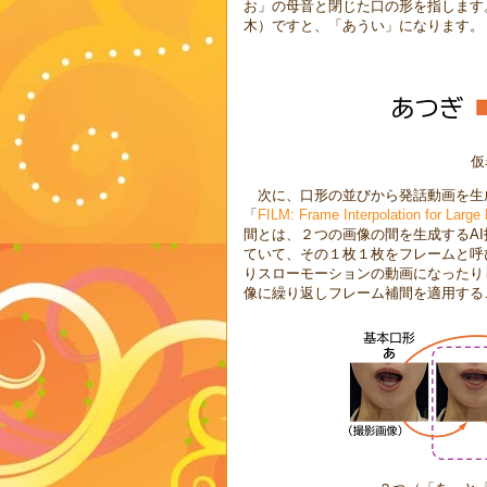
お」の母音と閉じた口の形を指します
木）ですと、「あうい」になります。
仮
次に、口形の並びから発話動画を生成しま
「
FILM: Frame Interpolation for Large
間とは、２つの画像の間を生成するA
ていて、その１枚１枚をフレームと呼
りスローモーションの動画になったり
像に繰り返しフレーム補間を適用する