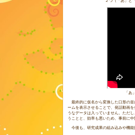
２つ（「あ」と
「あ
最終的に仮名から変換した口形の並
ームを表示させることで、発話動画を
うなデータは入っていません。ただし
うことと、効率も悪いため、事前に中
今後も、研究成果の組み込みや機能