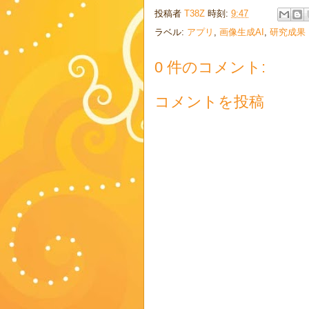
投稿者
T38Z
時刻:
9:47
ラベル:
アプリ
,
画像生成AI
,
研究成果
0 件のコメント:
コメントを投稿