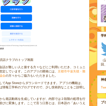
学科
読話クラブのトップ画面
（
回
会話が難しい人と接する方々などにご利用いただき、コミュニ
想定しています。このアプリの開発には、
京都市中途失聴・難
協会
の方々からご協力もいただきました。
神奈
てApp Storeからダウンロードできます。アプリの機能は、
Tw
は情報工学科のブログですので、少し技術的なことをご説明し
から発話動画を生成していますが、内部では２段階の処理を行
ブ
並びに変換します。ここで言う口形とは、日本語の「あいうえ