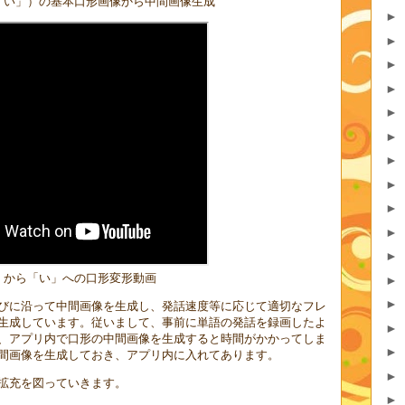
「い」）の基本口形画像から中間画像生成
►
►
►
►
►
►
►
►
►
►
►
」から「い」への口形変形動画
►
►
びに沿って中間画像を生成し、発話速度等に応じて適切なフレ
生成しています。従いまして、事前に単語の発話を録画したよ
►
、アプリ内で口形の中間画像を生成すると時間がかかってしま
►
間画像を生成しておき、アプリ内に入れてあります。
►
拡充を図っていきます。
►