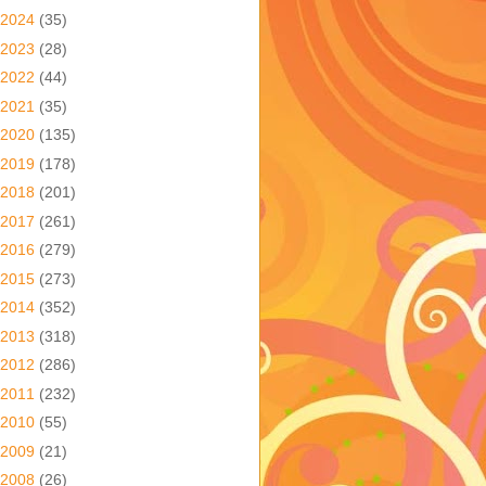
2024
(35)
2023
(28)
2022
(44)
2021
(35)
2020
(135)
2019
(178)
2018
(201)
2017
(261)
2016
(279)
2015
(273)
2014
(352)
2013
(318)
2012
(286)
2011
(232)
2010
(55)
2009
(21)
2008
(26)