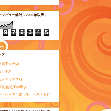
ージビュー総計（2006年以降）
9
7
9
3
4
5
ンク
奈川工科大学
報工学科
報メディア学科
学院 情報工学専攻
フトウェア工房（学生の自主運営）