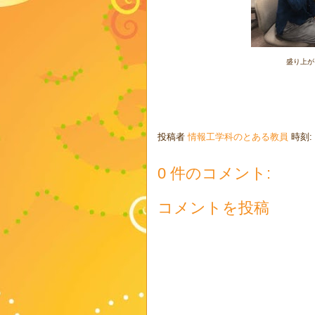
盛り上が
投稿者
情報工学科のとある教員
時刻:
0 件のコメント:
コメントを投稿