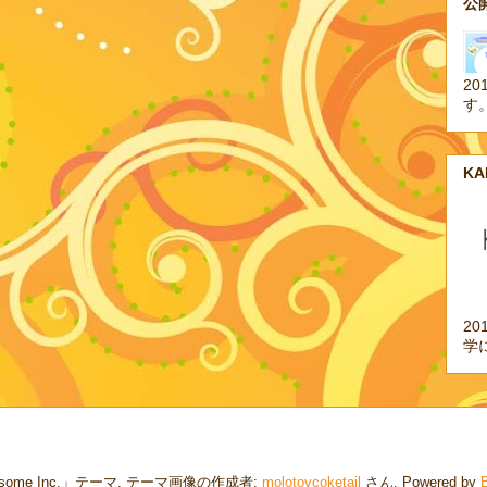
公開
20
す
K
2
学
some Inc.」テーマ. テーマ画像の作成者:
molotovcoketail
さん. Powered by
B