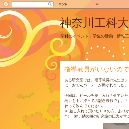
神奈川工科大
学科のイベント，学生の活動，情報工
指導教員がいないの
ある研究室では、指導教員の先生はシ
に、おでんパーテーが開かれました。
今回は、ビールを差し入れさせていた
島」も手に持っての記念撮影です。「
わって飲んでください。
＃ 差し入れて頂いたＯＢの方、ありがと
m(_ _)m。隣の隣の研究室の圧力がすご