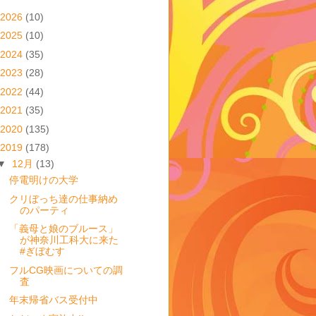
2026
(10)
2025
(10)
2024
(35)
2023
(28)
2022
(44)
2021
(35)
2020
(135)
2019
(178)
▼
12月
(13)
停電明けの大学
クリぼっち達の仕事納め
のパーティ
「義母と娘のブルース」
が神奈川工科大に来た
#ぎぼむす
フルCG映画についての調
査
年末帰省バス受付中