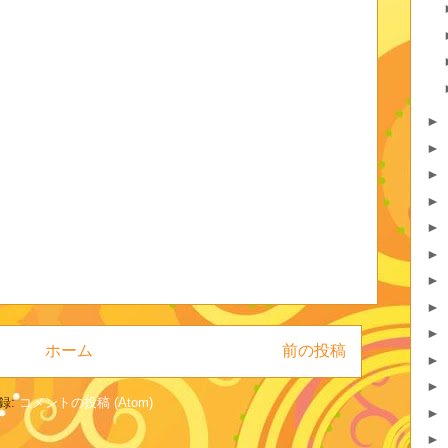
►
►
►
►
►
►
►
►
►
ホーム
前の投稿
►
►
録:
コメントの投稿 (Atom)
►
►