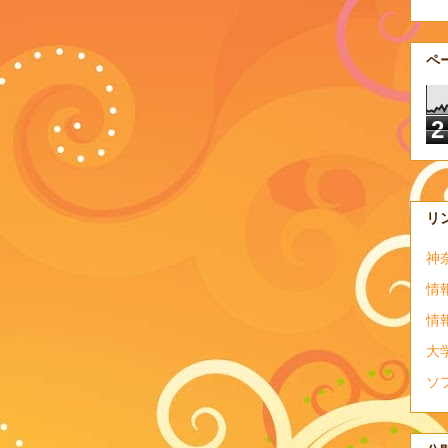
ペ
2
リ
神
情
情
大
ソ