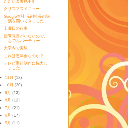
ただいま実施中!!
クリスマスメニュー
Google本社 元副社長の講
演を聞いてきました
土曜日の行事
指導教員がいないので、
おでんパーティー
大学内で実験
これは忘年会なのか？
テレビ番組制作に協力し
ました
►
11月
(12)
►
10月
(20)
►
9月
(13)
►
8月
(12)
►
7月
(21)
►
6月
(17)
►
5月
(11)