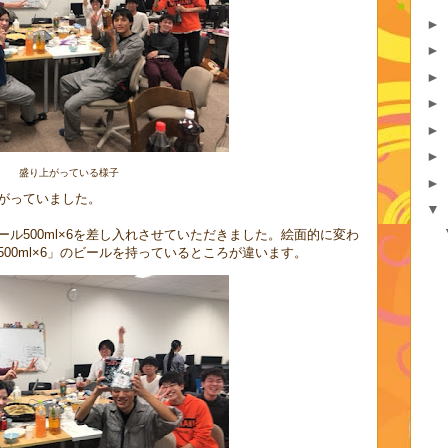
►
►
►
►
►
►
盛り上がっている様子
►
がっていました。
▼
ル500ml×6を差し入れさせていただきました。絵面的に変わ
00ml×6」のビールを持っているところが違います。