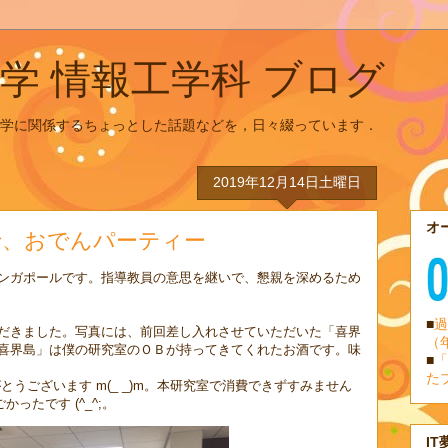
学 情報工学科 ブログ
学に関係するちょっとした話題などを，日々綴っています．
2019年12月14日土曜日
オ
で、おでんパーティー
ンガポールです。指導教員の意思を継いで、懇親を深めるため
■
過
だきました。写真には、前回差し入れさせていただいた「喜界
（
喜界島」は僕の研究室のＯＢが持ってきてくれたお酒です。味
■
「
た
うございます m(_ _)m。本研究室で消費できずすみません
かったです (^_^;。
IT