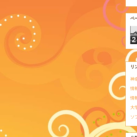
ペ
2
リ
神
情
情
大
ソ