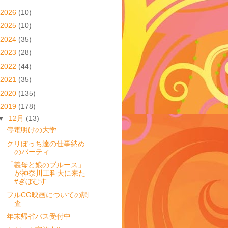
2026
(10)
2025
(10)
2024
(35)
2023
(28)
2022
(44)
2021
(35)
2020
(135)
2019
(178)
▼
12月
(13)
停電明けの大学
クリぼっち達の仕事納め
のパーティ
「義母と娘のブルース」
が神奈川工科大に来た
#ぎぼむす
フルCG映画についての調
査
年末帰省バス受付中