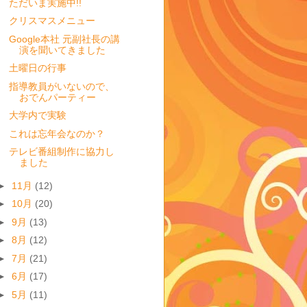
ただいま実施中!!
クリスマスメニュー
Google本社 元副社長の講
演を聞いてきました
土曜日の行事
指導教員がいないので、
おでんパーティー
大学内で実験
これは忘年会なのか？
テレビ番組制作に協力し
ました
►
11月
(12)
►
10月
(20)
►
9月
(13)
►
8月
(12)
►
7月
(21)
►
6月
(17)
►
5月
(11)