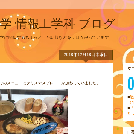
学 情報工学科 ブログ
学に関係するちょっとした話題などを，日々綴っています．
2019年12月19日木曜日
オ
でのメニューにクリスマスプレートが加わっていました。
■
過
（
■
「
た
IT