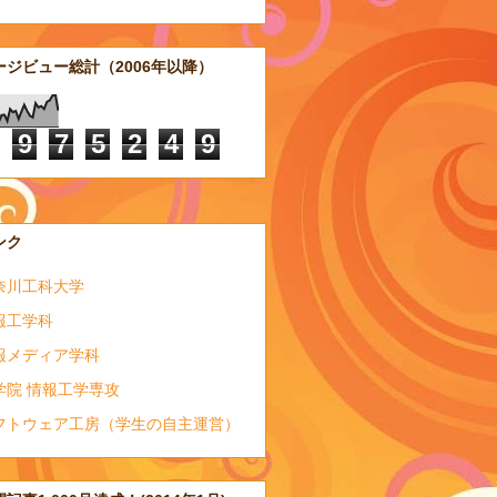
ージビュー総計（2006年以降）
9
7
5
2
4
9
ンク
奈川工科大学
報工学科
報メディア学科
学院 情報工学専攻
フトウェア工房（学生の自主運営）