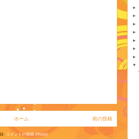
►
►
►
►
►
►
►
▼
ホーム
前の投稿
録:
コメントの投稿 (Atom)