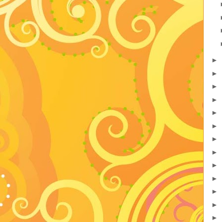
►
►
►
►
►
►
►
►
►
►
►
►
►