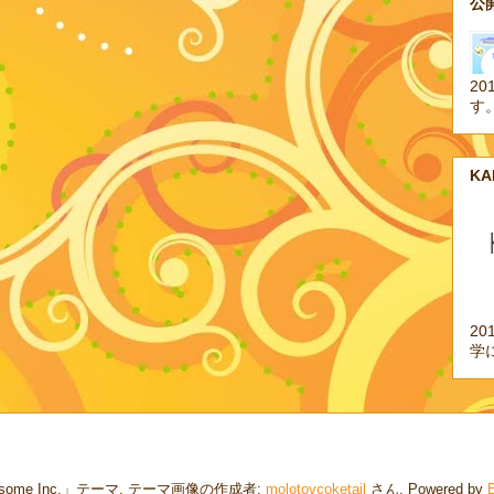
公開
20
す
K
2
学
some Inc.」テーマ. テーマ画像の作成者:
molotovcoketail
さん. Powered by
B