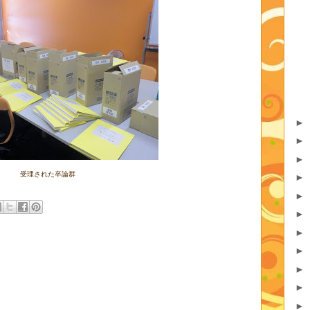
►
►
►
受理された卒論群
►
►
►
►
►
►
►
►