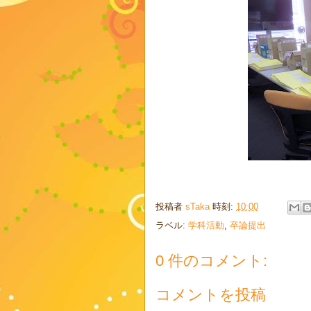
投稿者
sTaka
時刻:
10:00
ラベル:
学科活動
,
卒論提出
0 件のコメント:
コメントを投稿