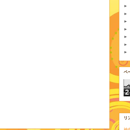
►
►
►
►
►
►
►
ペ
2
リ
神