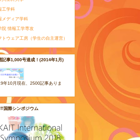
報工学科
報メディア学科
学院 情報工学専攻
フトウェア工房（学生の自主運営）
記事1,000号達成！(2014年1月)
19年10月現在、2500記事ありま
。
AIT国際シンポジウム