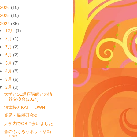
2026
(10)
2025
(10)
2024
(35)
►
12月
(1)
►
8月
(1)
►
7月
(2)
►
6月
(2)
►
5月
(7)
►
4月
(8)
►
3月
(5)
▼
2月
(9)
大学とSE講座講師との情
報交換会(2024)
河津桜とKAIT TOWN
業界・職種研究会
大学内でOBに会いました
森のふくろうネット活動
記録