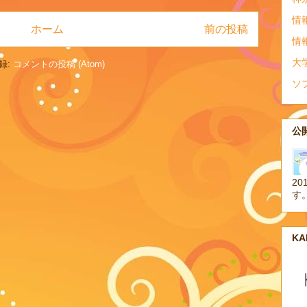
情
ホーム
前の投稿
情
大
録:
コメントの投稿 (Atom)
ソ
公開
20
す
K