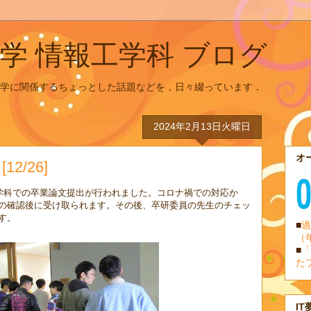
学 情報工学科 ブログ
学に関係するちょっとした話題などを，日々綴っています．
2024年2月13日火曜日
オ
2/26]
報工学科での卒業論文提出が行われました。コロナ禍での対応か
の確認後に受け取られます。その後、卒研委員の先生のチェッ
す。
■
過
（
■
「
た
IT