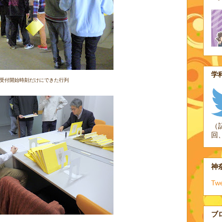
学科
受付開始時刻だけにできた行列
（
回
神奈
Tw
ブ