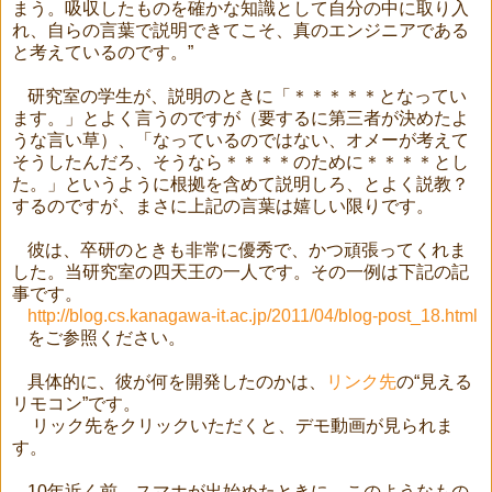
まう。吸収したものを確かな知識として自分の中に取り入
れ、自らの言葉で説明できてこそ、真のエンジニアである
と考えているのです。”
研究室の学生が、説明のときに「＊＊＊＊＊となってい
ます。」とよく言うのですが（要するに第三者が決めたよ
うな言い草）、「なっているのではない、オメーが考えて
そうしたんだろ、そうなら＊＊＊＊のために＊＊＊＊とし
た。」というように根拠を含めて説明しろ、とよく説教？
するのですが、まさに上記の言葉は嬉しい限りです。
彼は、卒研のときも非常に優秀で、かつ頑張ってくれま
した。当研究室の四天王の一人です。その一例は下記の記
事です。
http://blog.cs.kanagawa-it.ac.jp/2011/04/blog-post_18.html
をご参照ください。
具体的に、彼が何を開発したのかは、
リンク先
の“見える
リモコン”です。
リック先をクリックいただくと、デモ動画が見られま
す。
10
年近く前、スマホが出始めたときに、このようなもの