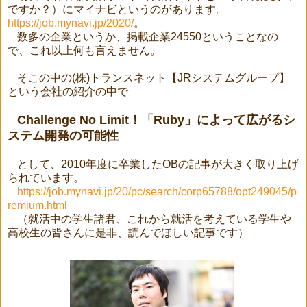
ですか？）にマイナビというのがあります。
https://job.mynavi.jp/2020/
。
数多の企業というか、掲載企業
24550
ということなの
で、これ以上何も言えません。
そこの中の
(
株
)
トランスネット【
JR
システムグループ】
という会社の紹介の中で
Challenge No Limit
！「
Ruby
」によって広がるシ
ステム開発の可能性
として、
2010
年度に卒業した
OB
の記事が大きく取り上げ
られています。
https://job.mynavi.jp/20/pc/search/corp65788/opt249045/p
remium.html
（就活中の学生諸君、これから就活を考えている学生や
高校生の皆さんに是非、読んでほしい記事です）