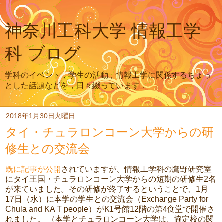
神奈川工科大学 情報工学
科 ブログ
学科のイベント，学生の活動，情報工学に関係するちょっ
とした話題などを，日々綴っています．
2018年1月30日火曜日
タイ・チュラロンコーン大学からの研
修生との交流会
既に記事が公開
されていますが、情報工学科の鷹野研究室
にタイ王国・
チュラ
ロンコーン大学からの短期の研修生2名
が来ていました。その研修が終了するということで、1月
17日（水）に本学の学生との交流会（Exchange Party for
Chula and KAIT people）がK1号館12階の第4食堂で開催さ
れました。 （本学とチュラロンコーン大学は、協定校の関