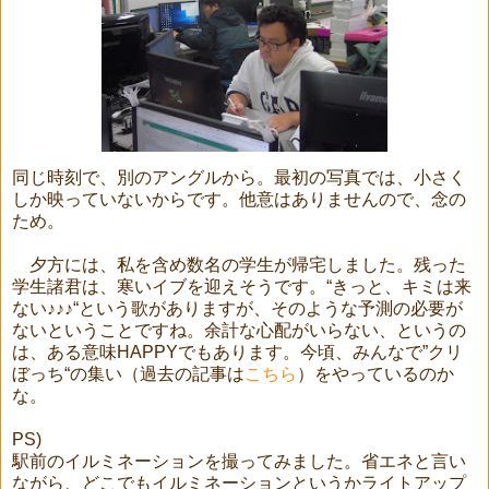
同じ時刻で、別のアングルから。最初の写真では、小さく
しか映っていないからです。他意はありませんので、念の
ため。
夕方には、私を含め数名の学生が帰宅しました。残った
学生諸君は、寒いイブを迎えそうです。“きっと、キミは来
ない
♪♪♪
“という歌がありますが、そのような予測の必要が
ないということですね。余計な心配がいらない、というの
は、ある意味
HAPPY
でもあります。今頃、みんなで”クリ
ぼっち“の集い（過去の記事は
こちら
）をやっているのか
な。
PS)
駅前のイルミネーションを撮ってみました。省エネと言い
ながら、どこでもイルミネーションというかライトアップ