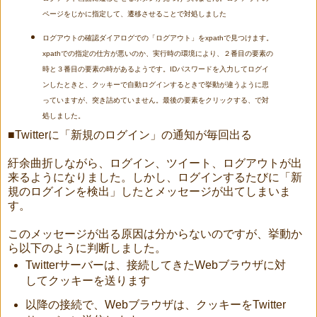
ページをじかに指定して、遷移させることで対処しました
ログアウトの確認ダイアログでの「ログアウト」をxpathで見つけます。
xpathでの指定の仕方が悪いのか、実行時の環境により、２番目の要素の
時と３番目の要素の時があるようです。IDパスワードを入力してログイ
ンしたときと、クッキーで自動ログインするときで挙動が違うように思
っていますが、突き詰めていません。最後の要素をクリックする、で対
処しました。
■Twitterに「新規のログイン」の通知が毎回出る
紆余曲折しながら、ログイン、ツイート、ログアウトが出
来るようになりました。しかし、ログインするたびに「新
規のログインを検出」したとメッセージが出てしまいま
す。
このメッセージが出る原因は分からないのですが、挙動か
ら以下のように判断しました。
Twitterサーバーは、接続してきたWebブラウザに対
してクッキーを送ります
以降の接続で、Webブラウザは、クッキーをTwitter