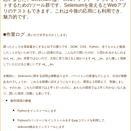
トするためのツール群です。Seleniumを覚えるとWebアプ
リのテストもできます。これは今後の応用にも利用でき、
魅力的です。
■作業ログ
（長いので文字を小さくします）
困ったところを箇条書きにすると以下の通りです。DOM、CSS、Python、全てちゃんと勉強
したことがないためです。詳しい読者の方は、こんなので躓いたのか、と思われるかもしれま
せん m(_ _)m。本業ではないので、大目に見て頂けると助かります
m(_ _)m
。また優しく指南
していただけると嬉しいです
m(_ _)m
。
全般的に、Seleniumに関する説明は複数あります。バージョンの差違などにより、方法が複数
あるのでしょうか。 これらを順番に試すようになりました。環境も３回変えて、実施しまし
た。そのため、こちらの環境では上手く行ったのに、あちらの環境では上手く行かないなどあ
り、躓いた箇所（回数）も多いです。
動作環境の整備
Pythonをインストールします
Pythonのパッケージをインストールをするpipコマンドを利用して、
selenium絡みをインストールします