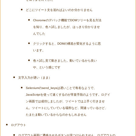
どこにツイート文を送ればよいのか分かりません
Choromeのデバック機能でDOMツリーを見る方法
を知り、色々試しましたが、はっきり分かりませ
んでした
クリックすると、DOMの構造が変化するように思
います。
色々試し見て動きました。動いているから良い
や、という感じです
文字入力が遅い（まま）
Seleniumのsend_keysは遅いことで有名なようで、
JavaScriptを使って速くするのが常套手段のようです。ログイ
ン画面では成功しましたが、ツイートでは上手く行きませ
ん。ツイートにしていている場所など、間違っているけど、
たまたま動いているからなのかもしれません
ログアウト
ログアウト画面に遷移させるボタンが見つけられません。ログアウトの