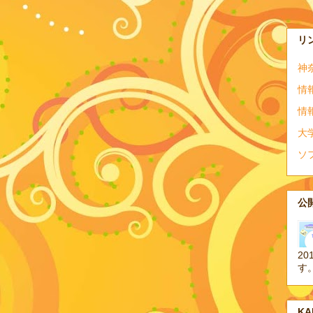
リ
神
情
情
大
ソ
公開
20
す
K