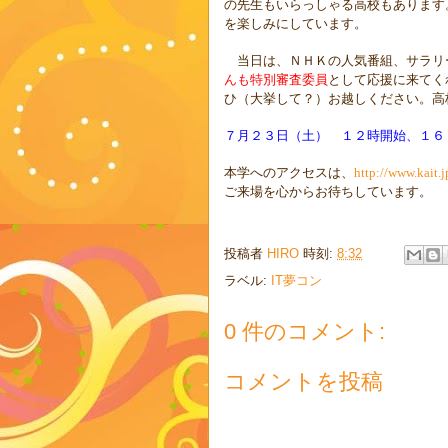
の先生もいらっしゃる高校もあります
を楽しみにしています。
当日は、ＮＨＫの人気番組、サラリ
んも特別審査委員
として応援に来てく
ひ（大挙して？）お越しください。高
７月２３日（土） １２時開始、１６
本学へのアクセスは、
http://www.kait.j
ご来場を心からお待ちしています。
投稿者
HIRO
時刻:
8:32
ラベル:
IT夢コン
0 件のコメント:
コメントを投稿