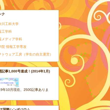
ンク
奈川工科大学
報工学科
報メディア学科
学院 情報工学専攻
フトウェア工房（学生の自主運営）
記事1,000号達成！(2014年1月)
19年10月現在、2500記事ありま
。
AIT国際シンポジウム