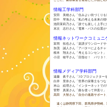
情報工学科部門
安田 美穂さん「
住みよい街づくりを
田中 琴海さん
「
私の考える未来の情
池田茉莉乃さん「誰でも楽しく上手に
末次 志行さん「電車・バスの位置が
情報ネットワークコミュニ
富岡 拓也さん「楽譜ダウンロードサ
加茂 誠人さん「アバターによるチャ
根本 翔太さん「考えるコンセント」
小沼 稜平さん「目指せ！ バリ３！
情報メディア学科部門
遠藤 眞子さん「
Ｄプロジェクター
3
白井 里奈さん「
世界の栄養士をつな
米山 絵理さん「インターネットでの
菅野 真菜さん「曲を使って仲直り」
高田 大智さん「自分の進路サポート
遠くは静岡県下田、群馬県伊勢崎、