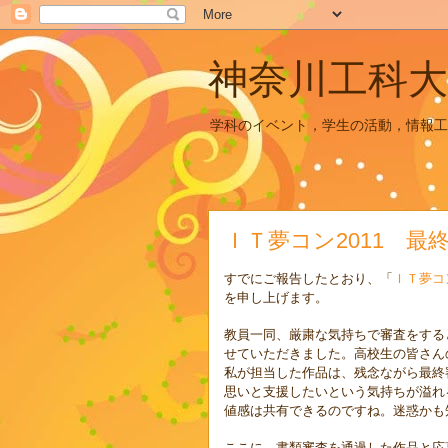
神奈川工科大
学科のイベント，学生の活動，情報工
ＩＴ夢コン2011 最終
すでにご報告したとおり、「
ＩＴ夢コ
を申し上げます。
教員一同、厳粛な気持ちで審査をする
せていただきました。高校生の皆さん
私が担当した作品は、残念ながら最終
思いと支援したいという気持ちが溢れ
値感は共有できるのですね。迷惑かも
ここに、書類審査を通過した作品と応