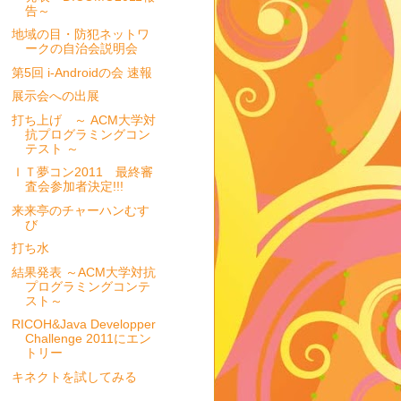
告～
地域の目・防犯ネットワ
ークの自治会説明会
第5回 i-Androidの会 速報
展示会への出展
打ち上げ ～ ACM大学対
抗プログラミングコン
テスト ～
ＩＴ夢コン2011 最終審
査会参加者決定!!!
来来亭のチャーハンむす
び
打ち水
結果発表 ～ACM大学対抗
プログラミングコンテ
スト～
RICOH&Java Developper
Challenge 2011にエン
トリー
キネクトを試してみる