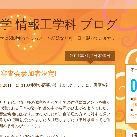
学 情報工学科 ブログ
学に関係するちょっとした話題などを，日々綴っています．
2011年7月7日木曜日
オ
審査会参加者決定!!!
ン
」には
件近い応募がありました。ここに、再度お礼
2011
100
■
過
とともに、精一杯の誠意をもって全ての作品にコメントを書か
（
の活力ある日々の姿が作品の中から浮かび上がるようでした。
■
「
審査候補にはなりませんでしたが、自閉症の方々に対する深い
た
るもので胸を打たれました＆共感しました（年齢は違っても価
知れませんが・・・）。
IT
募された方を紹介させていただきます。