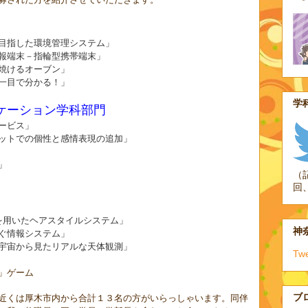
目指した環境管理システム
」
報端末
－指輪型携帯端末
」
焼けるオーブン」
一目で分かる！」
学科
ケーション学科部門
ービス」
ットでの個性と感情表現の追加」
」
（
回
を用いたヘアスタイルシステム」
神奈
ぐ情報システム
」
宇宙から見たリアルな天体観測」
Tw
」ゲーム
ブ
近くは厚木市内から合計１３名の方がいらっしゃいます。同伴