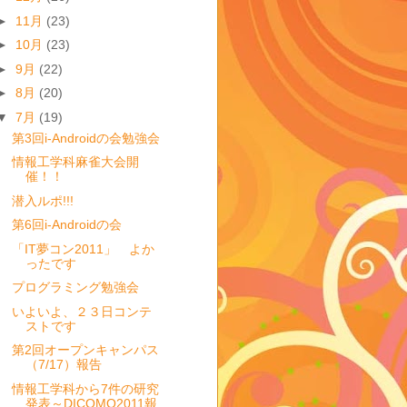
►
11月
(23)
►
10月
(23)
►
9月
(22)
►
8月
(20)
▼
7月
(19)
第3回i-Androidの会勉強会
情報工学科麻雀大会開
催！！
潜入ルポ!!!
第6回i-Androidの会
「IT夢コン2011」 よか
ったです
プログラミング勉強会
いよいよ、２３日コンテ
ストです
第2回オープンキャンパス
（7/17）報告
情報工学科から7件の研究
発表～DICOMO2011報