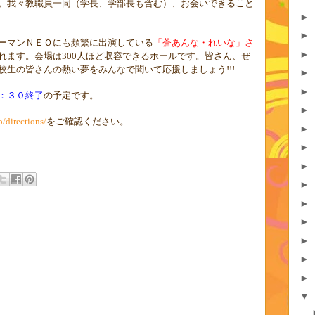
。我々教職員一同（学長、学部長も含む）、お会いできること
►
►
ーマンＮＥＯにも頻繁に出演している
「蒼あんな・れいな」さ
►
れます。会場は
人ほど収容できるホールです。皆さん、ぜ
300
校生の皆さんの熱い夢をみんなで聞いて応援しましょう
!!!
►
►
：３０終了
の予定です。
►
をご確認ください。
p/directions/
►
►
►
►
►
►
►
►
►
▼