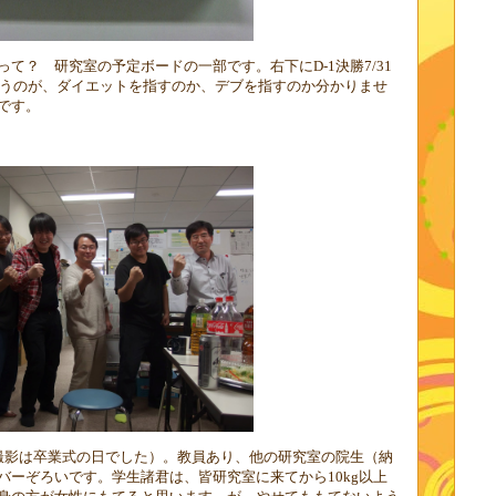
って？ 研究室の予定ボードの一部です。右下に
D-1
決勝
7/31
うのが、ダイエットを指すのか、デブを指すのか分かりませ
です。
撮影は卒業式の日でした）。教員あり、他の研究室の院生（納
バーぞろいです。学生諸君は、皆研究室に来てから
10kg
以上