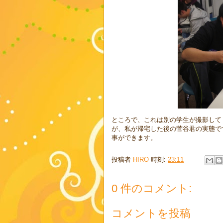
ところで、これは別の学生が撮影して
が、私が帰宅した後の菅谷君の実態で
事ができます。
投稿者
HIRO
時刻:
23:11
0 件のコメント:
コメントを投稿