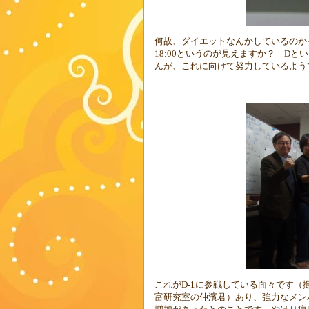
何故、ダイエットなんかしているのか
18:00
というのが見えますか？
D
とい
んが、これに向けて努力しているよう
これが
D-1
に参戦している面々です（
富研究室の仲濱君）あり、強力なメン