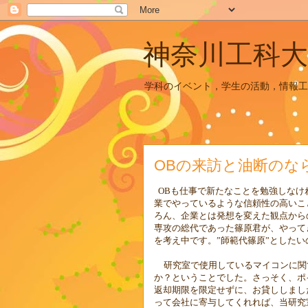
神奈川工科大
学科のイベント，学生の活動，情報工
OBの来訪と油断のな
OB
も仕事で新たなことを勉強しなけ
業でやっているような信頼性の高いこ
ろん、企業とは発想を変えた観点から
専攻の総代であった篠原君が、やってき
を考え中です。”師範代篠原”とした
研究室で使用しているマイコンに関
か？ということでした。さっそく、ポ
返却期限を限定せずに、お貸ししまし
って会社に寄与してくれれば、当研究