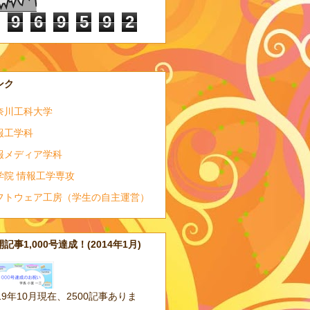
9
6
9
5
9
2
ンク
奈川工科大学
報工学科
報メディア学科
学院 情報工学専攻
フトウェア工房（学生の自主運営）
記事1,000号達成！(2014年1月)
19年10月現在、2500記事ありま
。