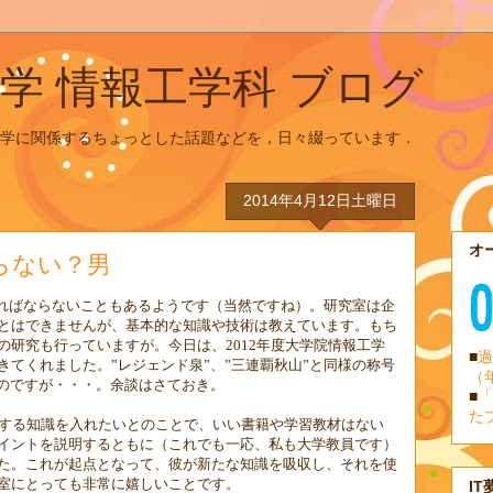
学 情報工学科 ブログ
学に関係するちょっとした話題などを，日々綴っています．
2014年4月12日土曜日
オ
らない？男
ればならないこともあるようです（当然ですね）。研究室は企
とはできませんが、基本的な知識や技術は教えています。もち
の研究も行っていますが。今日は、
2012
年度大学院情報工学
■
過
てくれました。”レジェンド泉”、”三連覇秋山”と同様の称号
（
いのですが・・・。余談はさておき。
■
「
た
する知識を入れたいとのことで、いい書籍や学習教材はない
イントを説明するともに（これでも一応、私も大学教員です）
た。これが起点となって、彼が新たな知識を吸収し、それを使
室にとっても非常に嬉しいことです。
IT