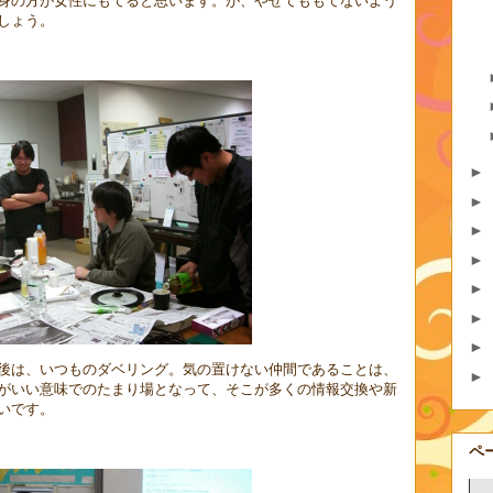
身の方が女性にもてると思います。が、やせてももてないよう
しょう。
►
►
►
►
►
►
►
後は、いつものダベリング。気の置けない仲間であることは、
►
がいい意味でのたまり場となって、そこが多くの情報交換や新
いです。
ペ