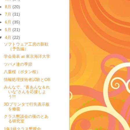
►
8月
(20)
►
7月
(31)
►
6月
(35)
►
5月
(21)
▼
4月
(22)
ソフトウェア工房の新歓
（予告編）
学会発表 at 東京海洋大学
ツバメ達の季節
八重桜（ボタン桜）
情報処理技術者試験とOB
みんなで、“蒼あんな＆れ
いな”さんを応援しよ
う!!!
3Dプリンタで行先表示板
を修復
クラス懇談会の後のとあ
る研究室
1年1組クラス懇親会