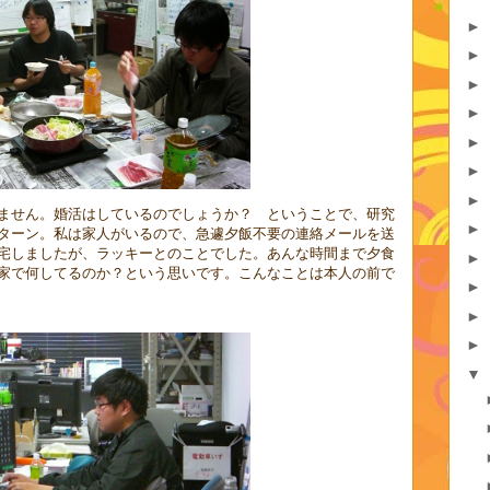
►
►
►
►
►
►
►
ません。婚活はしているのでしょうか？ ということで、研究
►
ターン。私は家人がいるので、急遽夕飯不要の連絡メールを送
宅しましたが、ラッキーとのことでした。あんな時間まで夕食
►
家で何してるのか？という思いです。こんなことは本人の前で
►
►
►
▼