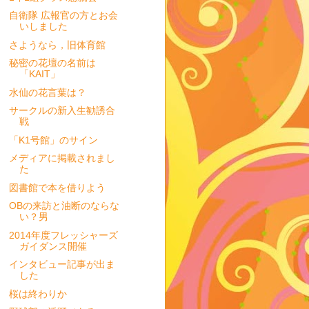
自衛隊 広報官の方とお会
いしました
さようなら，旧体育館
秘密の花壇の名前は
「KAIT」
水仙の花言葉は？
サークルの新入生勧誘合
戦
「K1号館」のサイン
メディアに掲載されまし
た
図書館で本を借りよう
OBの来訪と油断のならな
い？男
2014年度フレッシャーズ
ガイダンス開催
インタビュー記事が出ま
した
桜は終わりか