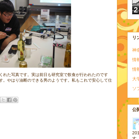
2
リ
神
情
情
くれた写真です。実は前日も研究室で飲食が行われたのです
大
す。やはり油断のできる男のようです。私もこれで安心して仕
ソ
公開
20
す